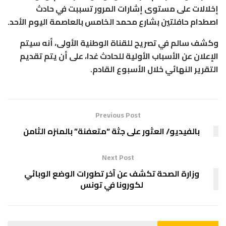
إخلالات على مستوى إشارات المرور تسببت في حادث
اصطدام حافلتين بشارع محمد الخامس بالعاصمة اليوم الأحد.
وكشف سالم في تصريح للقناة الوطنية الأولى، أنه سيتم
الإعلان عن الأسباب الأولية للحادث غدا، على أن يتم تقديم
التقرير النهائي خلال الأسبوع القادم.
Previous Post
بالفيديو/ العثور على جثة “متعفنة” بالمنزه الثامن
Next Post
وزارة الصحة تكشف عن آخر تطورات الوضع الوبائي
لكورونا في تونس