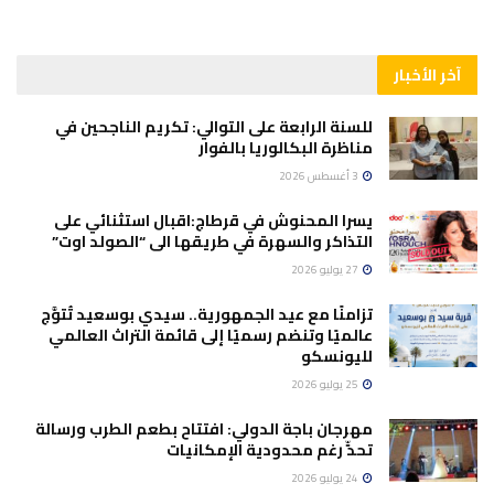
آخر الأخبار
للسنة الرابعة على التوالي: تكريم الناجحين في
مناظرة البكالوريا بالفوار
3 أغسطس 2026
يسرا المحنوش في قرطاج:اقبال استثنائي على
التذاكر والسهرة في طريقها الى “الصولد اوت”
27 يوليو 2026
تزامنًا مع عيد الجمهورية.. سيدي بوسعيد تُتوَّج
عالميًا وتنضم رسميًا إلى قائمة التراث العالمي
لليونسكو
25 يوليو 2026
مهرجان باجة الدولي: افتتاح بطعم الطرب ورسالة
تحدٍّ رغم محدودية الإمكانيات
24 يوليو 2026