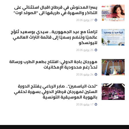
يسرا المحنوش في قرطاج:اقبال استثنائي على
التذاكر والسهرة في طريقها الى “الصولد اوت”
27 يوليو 2026
تزامنًا مع عيد الجمهورية.. سيدي بوسعيد تُتوَّج
عالميًا وتنضم رسميًا إلى قائمة التراث العالمي
لليونسكو
25 يوليو 2026
مهرجان باجة الدولي: افتتاح بطعم الطرب ورسالة
تحدٍّ رغم محدودية الإمكانيات
24 يوليو 2026
“تحت الياسمين”.. صابر الرباعي يفتتح الدورة
الستين لمهرجان قرطاج الدولي بسهرة تحتفي
بالهوية الموسيقية التونسية
17 يوليو 2026