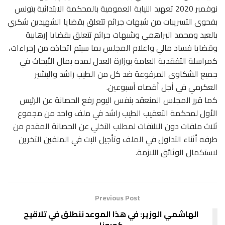
نوفمبر 2020 تعهيد النيابة العمومية بالمحكمة الابتدائية بتونس
بفحوى التسريبات من شبهات جرائم تتعلق بقضايا الشهيدين شكري
بالعيد ومحمد البراهمي وشبهات جرائم تتعلق بقضايا إرهابية
وقضايا فساد مالي واعلام المجلس بما سيتم اتخاذه من إجراءات،
كمراسلة التفقدية العامة بوزارة العدل لمده بمآل الأبحاث في
جميع الشكاوى المرفوعة ضد كل من الطيب راشد والبشير
العكرمي في أجل أقصاه أسبوعين.
كما قرر المجلس المنعقد بنفس اليوم رفع الحصانة عن الرئيس
الأول لمحكمة التعقيب الطيب راشد في ملف واحد من مجموع
ثلاث ملفات دون الالتفات لمطلب التخلي عن الحصانة المقدم من
طرفه أثناء التداول في الملف وتأجيل البت في الملفين الآخرين
لاستكمال الوثائق اللازمة.
Previous Post
الهاشمي الوزير: في هذا الموعد ننطلق في تلاقيح