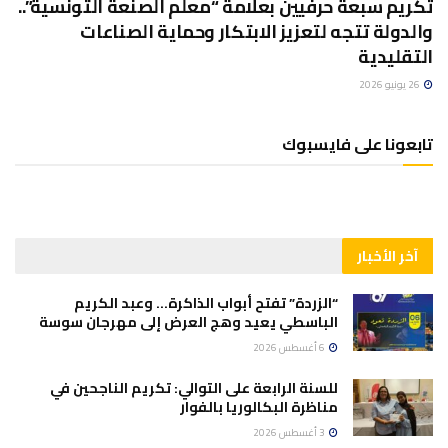
تكريم سبعة حرفيين بعلامة “معلم الصنعة التونسية”..
والدولة تتجه لتعزيز الابتكار وحماية الصناعات
التقليدية
26 يونيو 2026
تابعونا على فايسبوك
آخر الأخبار
“الزردة” تفتح أبواب الذاكرة… وعبد الكريم
الباسطي يعيد وهج العرض إلى مهرجان سوسة
6 أغسطس 2026
للسنة الرابعة على التوالي: تكريم الناجحين في
مناظرة البكالوريا بالفوار
3 أغسطس 2026