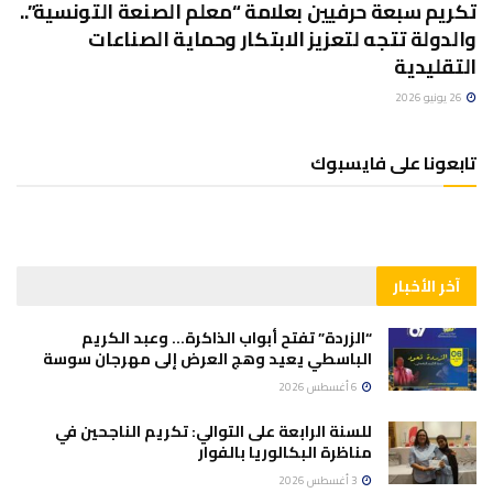
تكريم سبعة حرفيين بعلامة “معلم الصنعة التونسية”..
والدولة تتجه لتعزيز الابتكار وحماية الصناعات
التقليدية
26 يونيو 2026
تابعونا على فايسبوك
آخر الأخبار
“الزردة” تفتح أبواب الذاكرة… وعبد الكريم
الباسطي يعيد وهج العرض إلى مهرجان سوسة
6 أغسطس 2026
للسنة الرابعة على التوالي: تكريم الناجحين في
مناظرة البكالوريا بالفوار
3 أغسطس 2026