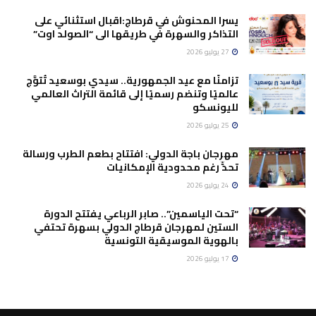
يسرا المحنوش في قرطاج:اقبال استثنائي على
التذاكر والسهرة في طريقها الى “الصولد اوت”
27 يوليو 2026
تزامنًا مع عيد الجمهورية.. سيدي بوسعيد تُتوَّج
عالميًا وتنضم رسميًا إلى قائمة التراث العالمي
لليونسكو
25 يوليو 2026
مهرجان باجة الدولي: افتتاح بطعم الطرب ورسالة
تحدٍّ رغم محدودية الإمكانيات
24 يوليو 2026
“تحت الياسمين”.. صابر الرباعي يفتتح الدورة
الستين لمهرجان قرطاج الدولي بسهرة تحتفي
بالهوية الموسيقية التونسية
17 يوليو 2026