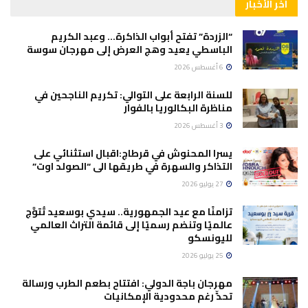
آخر الأخبار
“الزردة” تفتح أبواب الذاكرة… وعبد الكريم
الباسطي يعيد وهج العرض إلى مهرجان سوسة
6 أغسطس 2026
للسنة الرابعة على التوالي: تكريم الناجحين في
مناظرة البكالوريا بالفوار
3 أغسطس 2026
يسرا المحنوش في قرطاج:اقبال استثنائي على
التذاكر والسهرة في طريقها الى “الصولد اوت”
27 يوليو 2026
تزامنًا مع عيد الجمهورية.. سيدي بوسعيد تُتوَّج
عالميًا وتنضم رسميًا إلى قائمة التراث العالمي
لليونسكو
25 يوليو 2026
مهرجان باجة الدولي: افتتاح بطعم الطرب ورسالة
تحدٍّ رغم محدودية الإمكانيات