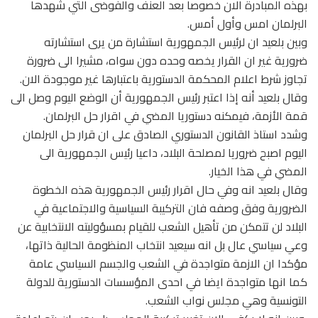
بهذه المبادرة الان خصوصا بعد العنف والفوضى التي شهدها
البرلمان امس وأول أمس.
وبين بلعيد ان لرئيس الجمهورية استشارة من يرى استشارته
ضرورية غير ان القرار يخصه وحده دون سواه، مشيرا الى ضرورة
تجاوز شرط اعلام المحكمة الدستورية باعتبارها غير موجودة الان.
وقال بلعيد أنه إذا اعتبر رئيس الجمهورية أن الوضع اليوم وصل الى
قمة الأزمة، فيمكنه دستوريا المضي في اقرار حل البرلمان.
وشدد استاذ القانون الدستوري الصادق على ان قرار حل البرلمان
اليوم اصبح ضروريا لمصلحة البلاد، داعيا رئيس الجمهورية الى
المضي في هذا الخيار.
وقال بلعيد انه وفي حال اقرار رئيس الجمهورية هذه الخطوة
الضرورية وفق وصفه فان التركيبة السياسية والاجتماعية في
البلاد لن تتمكن من تأهيل الشعب للقيام بمسؤوليته الانتخابية عن
وعي سياسي عال بل انه سيعيد انتخاب المنظومة الحالية ذاتها،
مؤكدا ان الازمة متواجدة في الشعب والجسم السياسي عامة
كما انها متواجدة ايضا في احدى المؤسسات الدستورية للدولة
التونسية وهي مجلس نواب الشعب.