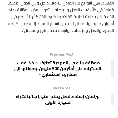
الفساد، هي التوزيع غير العادل للثروات داخل وبين الدول، مضيفا
قوله” في ظلّ غياب العدل والإنصاف، تتحول بعض الوظائف داخل
الدّولة إلى بضاعة تجارية تتقاذفها قوى الشرّ كأنها أسهم في
أسواق مالية، ولا مجال للحدّ من انتشار الفساد إلا بضمان كرامة
الجميع والعدل والإنصاف، وارساء قضاء ناجز ومستقل”.
Previous Post
موظفة ببنك في المهدية تعترف: هكذا قمت
بالإستيلاء على أكثر من 500 مليون..وحوّلتها إلى
«مشروع استثماري»
Next Post
البرلمان: إسقاط فصل يمنح امتيازا جبائيا لشراء
السيارة الأولى