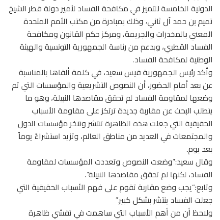
الدولية الخامسة للتميز في مكافحة الفساد لأمير دولة قطر الشيخ
تميم بن حمد آل ثاني، وذلك بمبادرة من مكتب الأمم المتحدة
المعني بالمخدرات والجريمة، ومركز حكم القانون ومكافحة
الفساد القطري، وبدعم من رئاسة الجمهورية التونسية والهيئة
الوطنية لمكافحة الفساد.
وأكد رئيس الجمهورية قيس سعيد، في كلمة ألقاها بالمناسبة
عن بعد أمام الحضور، أن النصوص التشريعية والمؤسسات التي تم
وضعها لمقاومة الفساد لم تحقق مقاصدها النبيلة، وهو ما
يتطلب البحث عن مقاربة جديدة ترتكز على مقاومة الأسباب
الحقيقية التي جعلت هذه الظاهرة تنتشر وتنخر مؤسسات الدول
والمجتمعات في العديد من مناطق العالم، وتزيد استشراءً يوماً
بعد يوم.
وقال سعيد:”وضعت النصوص وتعددت المؤسسات لمقاومة
الفساد، لكنها لم تحقق مقاصدها النبيلة”.
وتابع:”يجب وضع مقاربة تقوم على فهم الأسباب الحقيقية التي
جعلت الفساد ينتشر بشكل كبير.”
ولاحظ أن من أهم الأسباب التي ساهمت في تفشي ظاهرة