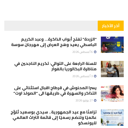
آخر الأخبار
“الزردة” تفتح أبواب الذاكرة… وعبد الكريم
الباسطي يعيد وهج العرض إلى مهرجان سوسة
6 أغسطس 2026
للسنة الرابعة على التوالي: تكريم الناجحين في
مناظرة البكالوريا بالفوار
3 أغسطس 2026
يسرا المحنوش في قرطاج:اقبال استثنائي على
التذاكر والسهرة في طريقها الى “الصولد اوت”
27 يوليو 2026
تزامنًا مع عيد الجمهورية.. سيدي بوسعيد تُتوَّج
عالميًا وتنضم رسميًا إلى قائمة التراث العالمي
لليونسكو