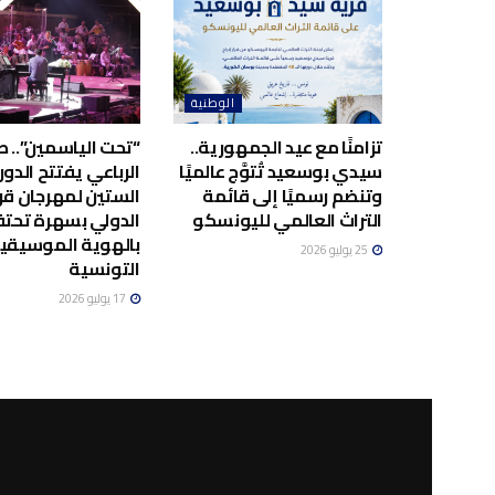
الوطنية
تزامنًا مع عيد الجمهورية..
“تحت الياسمين”.. صا
سيدي بوسعيد تُتوَّج عالميًا
الرباعي يفتتح الدور
وتنضم رسميًا إلى قائمة
الستين لمهرجان قر
التراث العالمي لليونسكو
الدولي بسهرة تحت
بالهوية الموسيقي
25 يوليو 2026
التونسية
17 يوليو 2026