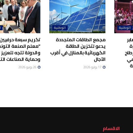
الوطنية
الوطنية
ا
بر
مجمع الطاقات المتجددة
تكريم سبعة حرفيين 
ة
يدعو لتخزين الطاقة
“معلم الصنعة التونس
طاج
الكهربائية بالمنازل في أقرب
والدولة تتجه لتعزيز ا
في
الآجال
وحماية الصناعات الت
ة
17 يوليو 2026
26 يونيو 2026
الاقسام