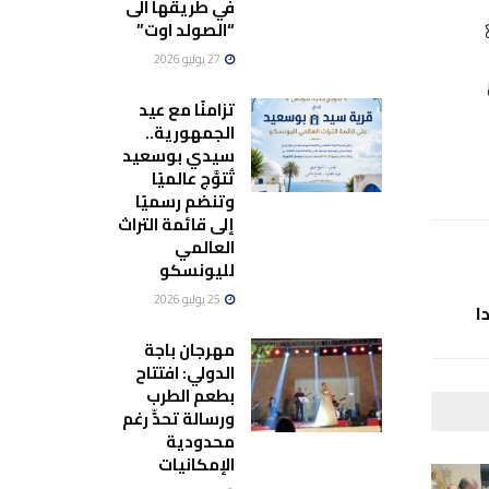
في طريقها الى
“الصولد اوت”
27 يوليو 2026
تزامنًا مع عيد
الجمهورية..
سيدي بوسعيد
تُتوَّج عالميًا
وتنضم رسميًا
إلى قائمة التراث
العالمي
لليونسكو
25 يوليو 2026
ا
مهرجان باجة
الدولي: افتتاح
بطعم الطرب
ورسالة تحدٍّ رغم
محدودية
الإمكانيات