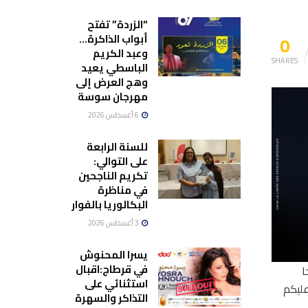
“الزردة” تفتح
0
أبواب الذاكرة…
وعبد الكريم
SHARES
الباسطي يعيد
وهج العرض إلى
مهرجان سوسة
6 أغسطس 2026
للسنة الرابعة
على التوالي:
تكريم الناجحين
في مناظرة
البكالوريا بالفوار
3 أغسطس 2026
يسرا المحنوش
في قرطاج:اقبال
ا
استثنائي على
ليكم
التذاكر والسهرة