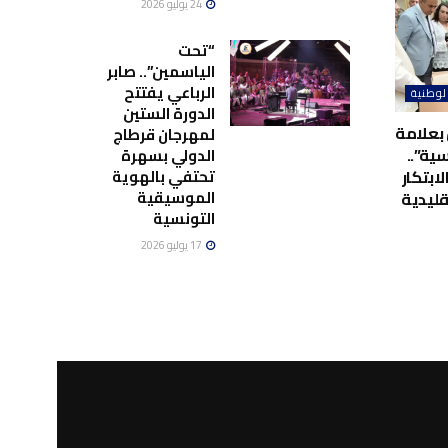
24 يوليو 2026
“تحت
الياسمين”.. صابر
الرباعي يفتتح
لوطنية
الدورة الستين
بعلامة
لمهرجان قرطاج
ية”..
الدولي بسهرة
تحتفي بالهوية
لابتكار
الموسيقية
قليدية
التونسية
17 يوليو 2026