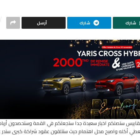
شارك
شارك
أرسل
لمقاييس ستصلكم اخبار سعيدة جدا ستجعلكم في القمة وستحصدون أرباح
عطي أكله واصبح محل اهتمام حيث ستتلقون عقود شراكة كبرى ستدر ع