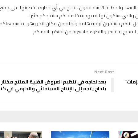
 يوم السعد والحظ لذلك ستحقفون النجاح في أي خطوة تخطونها على جميع
ن والذي ستكون نهايته بهدية خاصة لكم ستفرحكم كثيرا.
مل لانكم ستتلقون ترقية هامة ونقلة من مكان لاخر وهو ماسيجعبلكم
لمديح والشكر والاطراء ماسيزيد من ثقتكم بانفسكم.
Next Post
زمات”
بعد نجاجه في تنظيم العروض الفنية:المنتج مختار
بلحاج يتجه إلى الإنتاج السينمائي والدارمي في كند