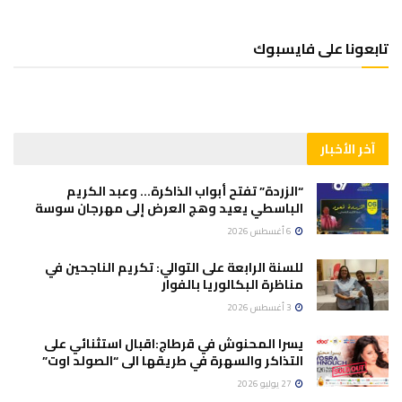
تابعونا على فايسبوك
آخر الأخبار
“الزردة” تفتح أبواب الذاكرة… وعبد الكريم
الباسطي يعيد وهج العرض إلى مهرجان سوسة
6 أغسطس 2026
للسنة الرابعة على التوالي: تكريم الناجحين في
مناظرة البكالوريا بالفوار
3 أغسطس 2026
يسرا المحنوش في قرطاج:اقبال استثنائي على
التذاكر والسهرة في طريقها الى “الصولد اوت”
27 يوليو 2026