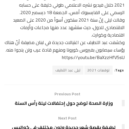
2021 خلال فيديو نشره الاعلامي طوني خليفة على حسابه
الرسمي على الفايسبوك أمس، الجمعة 18 ديسمبر 2020.
وقالت ليلى إنّ سنة 2021 ستكون أسوأ من 2020 على الصعيد
الاقتصادي للدول، حيث ستشهد عدد منها مجاعات وأزمات
اقتصادية وكوارث.
وكشفت عبد اللطيف عن اغتيالات جديدة في لبنان مضيفة أنّ هناك
رؤساء سيصابون بفيروس كورونا ومنهم قادة عرب ولن ينجوا منه.
https://youtu.be/BaXzzHfV5sU
Tags:
توقعات 2021
ليلى عبد اللطيف
Previous Post
وزارة الصحة توضح حول إحتفالات ليلة رأس السنة
Next Post
لطيفة بقصة شعر جديدة ولون مختلف في كواليس