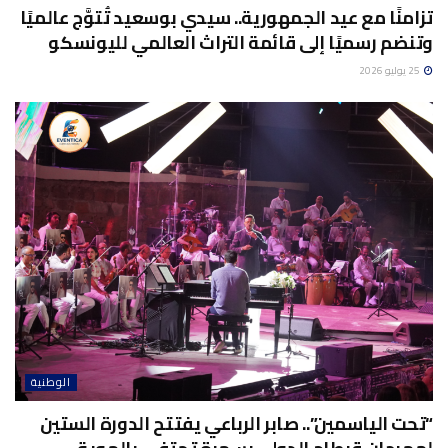
تزامنًا مع عيد الجمهورية.. سيدي بوسعيد تُتوَّج عالميًا
وتنضم رسميًا إلى قائمة التراث العالمي لليونسكو
25 يوليو 2026
الوطنية
“تحت الياسمين”.. صابر الرباعي يفتتح الدورة الستين