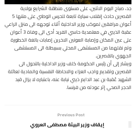
جد، صباح اليوم الاثنين، على مستوى منطقة الشرايع بولاية
القصرين حادث إنقلاب سيارة تابعة للحرس الوطني على متنها 5
أعوان مرافقين لموكب وزير الداخلية أثناء توجهه الى منزل الراعي
عقبة الذيبي في معتمدية حاسي الفريد أدى الى وفاة 3 أعوان
على عين المكان وإصابة العونين الاخرين إصابات بالغة الخطورة
وتم نقلهما من المستشفى المحلي بسبيطلة الى المستشفى
الجهوي بالقصرين.
ويشار إلى أن رئيس الحكومة كلف وزير الداخلية بالتحول الى
القصرين وتقديم واجب العزاء والاحاطة النفسية والمادية لعائلة
الشهيد عُقبة بن عبد الدايم ذيبي نيابة عنه، باعتباره لا يزال قيد
الحجر الصحي إثر عودته من فرنسا.
Previous Post
إيقاف وزير البيئة مصطفى العروي