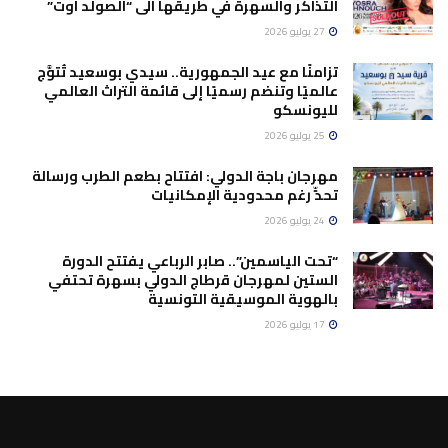
التذاكر والسهرة في طريقها الى “الصولد اوت”
27 يوليو 2026
تزامنًا مع عيد الجمهورية.. سيدي بوسعيد تُتوَّج
عالميًا وتنضم رسميًا إلى قائمة التراث العالمي
لليونسكو
25 يوليو 2026
مهرجان باجة الدولي: افتتاح بطعم الطرب ورسالة
تحدٍّ رغم محدودية الإمكانيات
24 يوليو 2026
“تحت الياسمين”.. صابر الرباعي يفتتح الدورة
الستين لمهرجان قرطاج الدولي بسهرة تحتفي
بالهوية الموسيقية التونسية
17 يوليو 2026