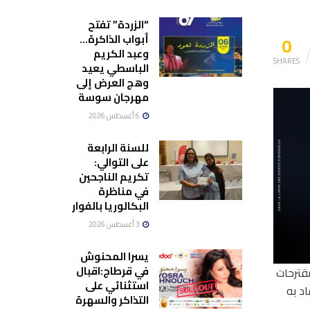
“الزردة” تفتح
0
أبواب الذاكرة…
وعبد الكريم
SHARES
الباسطي يعيد
وهج العرض إلى
مهرجان سوسة
6 أغسطس 2026
للسنة الرابعة
على التوالي:
تكريم الناجحين
في مناظرة
البكالوريا بالفوار
3 أغسطس 2026
يسرا المحنوش
في قرطاج:اقبال
، إلى صياغة جملة من المقترحات
استثنائي على
اد به
التذاكر والسهرة