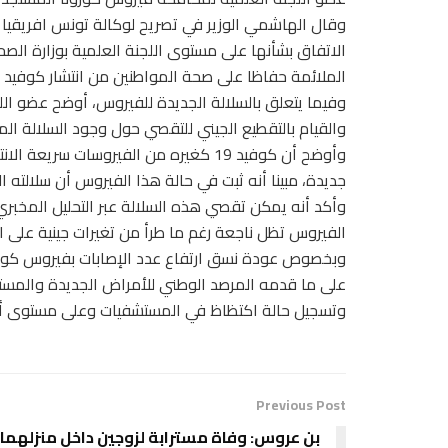
وقال الهاشمي الوزير في تصريح لوكالة تونس افريقيا ل
الاتفاق بشأنها على مستوى اللجنة العلمية بوزارة الص
الملائمة حفاظا على صحة المواطنين من انتشار كوفيد 19، متحفظا عن الخوض في تفاصيل هذه المقترحات.
وفيما يتعلق بالسلالة الجديدة للفيروس، أوضح عضو اللجنة
والقيام بالتقطيع الجيني للتقصي حول وجود السلالة 
جديدة، مبينا أنه ثبت في حالة هذا الفيروس أن سلالته 
وأكد أنه يمكن تقصي هذه السلالة عبر التحليل المخبري 
الفيروس تظل ناجعة رغم ما طرأ من تغيرات جينية على ا
وبخصوص عودة نسق ارتفاع عدد الإصابات بفيروس كورونا،
على ما قدمه المرصد الوطني للأمراض الجديدة والمستج
وتسجيل حالة اكتظاظ في المستشفيات وعلى مستوى أس
Previous Post
بن عروس: وفاة مسترابة لزوجين داخل منزلهما