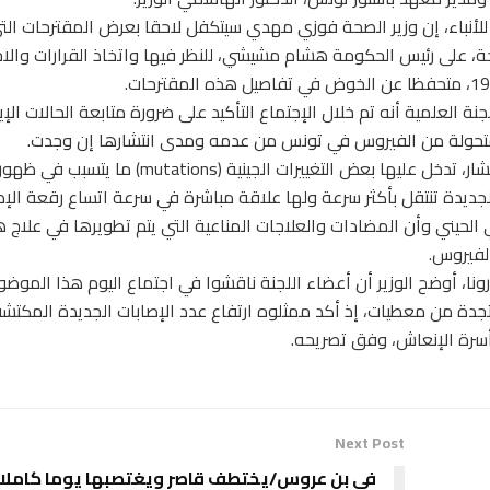
لأنباء، إن وزير الصحة فوزي مهدي سيتكفل لاحقا بعرض المقترحات الت
حة، على رئيس الحكومة هشام مشيشي، للنظر فيها واتخاذ القرارات والا
 العلمية أنه تم خلال الإجتماع التأكيد على ضرورة متابعة الحالات الإي
المتحولة من الفيروس في تونس من عدمه ومدى انتشارها إن وجدت.
وأوضح أن كوفيد 19 كغيره من الفيروسات سريعة الانتشار، تدخل عليها بعض التغييرات الجينية (s
الجديدة تنتقل بأكثر سرعة ولها علاقة مباشرة في سرعة اتساع رقعة الإص
الحيني وأن المضادات والعلاجات المناعية التي يتم تطويرها في علاج ه
لفيروس.
 أوضح الوزير أن أعضاء اللجنة ناقشوا في اجتماع اليوم هذا الموضوع
دة من معطيات، إذ أكد ممثلوه ارتفاع عدد الإصابات الجديدة المكتش
رة الإنعاش، وفق تصريحه.
Next Post
في بن عروس/يختطف قاصر ويغتصبها يوما كاملا