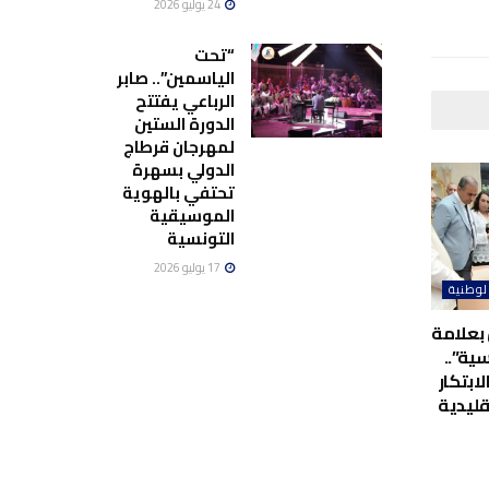
24 يوليو 2026
“تحت
الياسمين”.. صابر
الرباعي يفتتح
الدورة الستين
لمهرجان قرطاج
الدولي بسهرة
تحتفي بالهوية
الموسيقية
التونسية
17 يوليو 2026
لوطنية
بعلامة
ية”..
لابتكار
قليدية