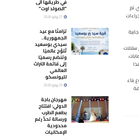
في طريقها الى
ي تم
“الصولد اوت”
جراءات
27 يوليو 2026
تزامنًا مع عيد
جابية
الجمهورية..
سيدي بوسعيد
mutation) ما يتسبب في ظهور سلالات
تُتوَّج عالميًا
ابات.
وتنضم رسميًا
إلى قائمة التراث
ذا
العالمي
لليونسكو
 بناء
25 يوليو 2026
فة
مهرجان باجة
الدولي: افتتاح
بطعم الطرب
ورسالة تحدٍّ رغم
محدودية
الإمكانيات