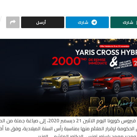
شارك
شارك
أرسل
توصل الإجتماع الطارىء للّجنة العلميّة القارّة لمكافحة فيروس كورونا اليوم الاثنين 21 ديسمبر 2020
الحكومة لإقرار الملائم منها بمناسبة رأس السنة الميلادية، وفق ما أف
مدير معهد باستور تونس، الدكتور الهاشمي الوزير.