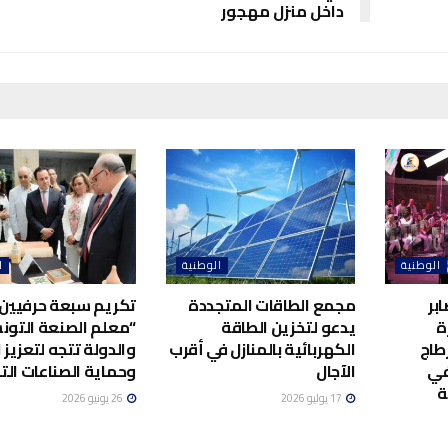
داخل منزل مهجور
الوطنية
الوطنية
ا
بر
مجمع الطاقات المتجددة
تكريم سبعة حرفيين 
ة
يدعو لتخزين الطاقة
“معلم الصنعة التونس
طاج
الكهربائية بالمنازل في أقرب
والدولة تتجه لتعزيز ا
في
الآجال
وحماية الصناعات الت
ة
17 يوليو 2026
26 يونيو 2026