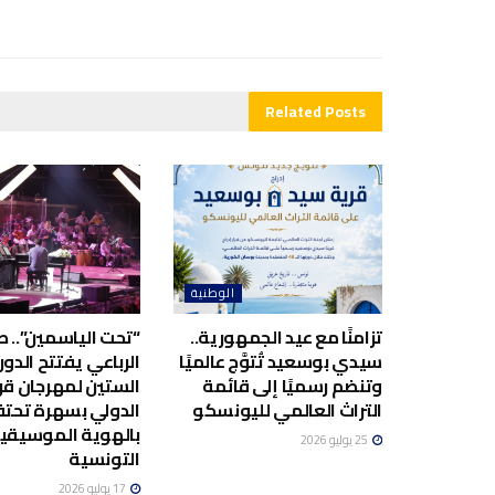
Related
Posts
الوطنية
تزامنًا مع عيد الجمهورية..
“تحت الياسمين”.. صا
سيدي بوسعيد تُتوَّج عالميًا
الرباعي يفتتح الدور
وتنضم رسميًا إلى قائمة
الستين لمهرجان قر
التراث العالمي لليونسكو
الدولي بسهرة تحت
بالهوية الموسيقي
25 يوليو 2026
التونسية
17 يوليو 2026