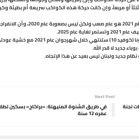
اً أو مربعاً، وإن كانت حركة هذه الكواكب سريعة أم بطيئة وك
مع كل هذه الدراسة، استخلصت عالمة الفلك أن عام 2021 هو عام صعب ولكن ليس بصعوبة عام 2020
ة عام 2025.
لكنها في الجانب الآخر رجحت أن جائحة فيروس كورونا (كوفيد 10) ستنتهي خلال شهرجوان عام 2021 مع 
باء جديد لا قدر الله.
ظام جديد ولبنان ليس بعيد عن هذا الإتجاه.
Next Post
ت لجنة
في طريق الشنوة المنيهلة: «براكاج» بسكين لطف
عمره 12 سنة