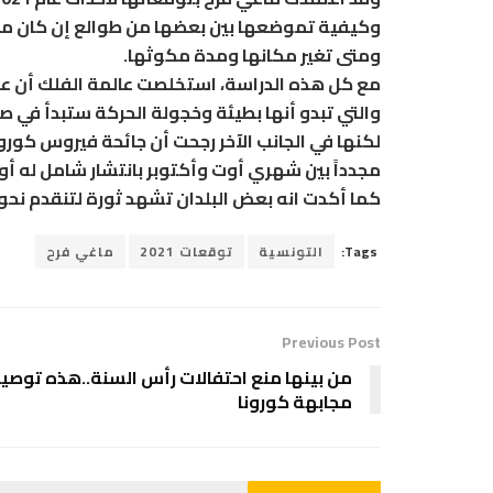
وكيفية تموضعها بين بعضها من طوالع إن كان مثلث
ومتى تغير مكانها ومدة مكوثها.
والتي تبدو أنها بطيئة وخجولة الحركة ستبدأ في صيف عام 2021 وتستمر لغاي
مجدداً بين شهري أوت وأكتوبر بانتشار شامل له أو بو
كما أكدت انه بعض البلدان تشهد ثورة لتنقدم نحو ن
Tags:
التونسية
توقعات 2021
ماغي فرح
Previous Post
من بينها منع احتفالات رأس السنة..هذه توصيا
مجابهة كورونا