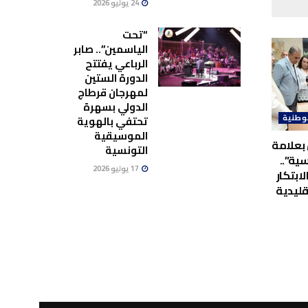
24 يوليو 2026
“تحت
الياسمين”.. صابر
الرباعي يفتتح
الدورة الستين
لمهرجان قرطاج
الدولي بسهرة
وطنية
تحتفي بالهوية
الموسيقية
بعلامة
التونسية
ية”..
17 يوليو 2026
لابتكار
قليدية