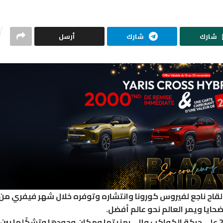
شارك
شارك
أرسل
قاح ناجع لفيروس كورونا وانتشاره وتوفره خلال شهر فيفري من 
وقد اعتمدت ماغي فرح بتوقعاتها لأحداث عام 2021 على حركة الكواكب وإلى رمزيتها ومكان وجودها وتشكّلها ب