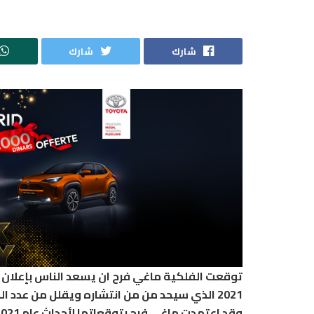
شارك
شارك
توقعت الفلكية ماغي فرح ان يسعد الناس بإعلان ل
2021 الذي سيحد من من انتشاره ويقلل من عدد الضحايا ويمر العالم نحو عالم أفضل.