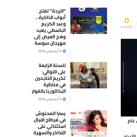
“الزردة” تفتح
0
أبواب الذاكرة…
وعبد الكريم
SHARES
الباسطي يعيد
وهج العرض إلى
مهرجان سوسة
6 أغسطس 2026
للسنة الرابعة
على التوالي:
تكريم الناجحين
في مناظرة
البكالوريا بالفوار
3 أغسطس 2026
يسرا المحنوش
في قرطاج:اقبال
عام
استثنائي على
التذاكر والسهرة
ين الأبراج