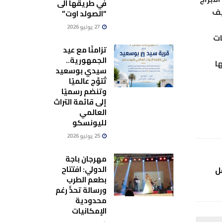
في طريقها الى
يف
“الصولد اوت”
27 يوليو 2026
، وأن الانفراجات
تزامنًا مع عيد
الجمهورية..
خشية عودتها
سيدي بوسعيد
تُتوَّج عالميًا
وتنضم رسميًا
إلى قائمة التراث
العالمي
لليونسكو
25 يوليو 2026
مهرجان باجة
الدولي: افتتاح
ل
بطعم الطرب
ورسالة تحدٍّ رغم
محدودية
الإمكانيات