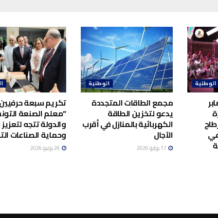
الوطنية
الوطنية
ال
بر
مجمع الطاقات المتجددة
تكريم سبعة حرفيين 
ة
يدعو لتخزين الطاقة
“معلم الصنعة التونس
طاج
الكهربائية بالمنازل في أقرب
والدولة تتجه لتعزيز ا
في
الآجال
وحماية الصناعات الت
ة
17 يوليو 2026
26 يونيو 2026