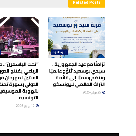
Related
Posts
الوطنية
تزامنًا مع عيد الجمهورية..
“تحت الياسمين”.. صا
سيدي بوسعيد تُتوَّج عالميًا
الرباعي يفتتح الدور
وتنضم رسميًا إلى قائمة
الستين لمهرجان قر
التراث العالمي لليونسكو
الدولي بسهرة تحت
بالهوية الموسيقي
25 يوليو 2026
التونسية
17 يوليو 2026