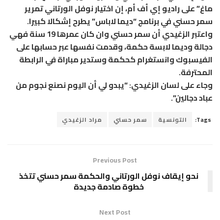
ماغ” على راديو إي أف أم، إن اختيار نوفل الورتاني تمرير
سمر حسني في برنامج “ديما لاباس” يطرح إشكالا كبيرا.
واعتبر الزغيدي أن سمر حسني وان كان عمرها 19 سنة فهي
دجالة وديما لابسة حكمة، وقدمت نفسها عبر حسابها على
الفيسبوك وانستغرام كحكمة وستدير مباراة في الرابطة
المحترفة.
وجاء على لسان الزغيدي: “يبدو لي أن اليوم نصنع نجوم من
عباد دجالين”.
Tags:
التونسية
سمر حسني
مراد الزغيدي
Previous Post
نحو إيقاف نوفل الورتاني والحكمة سمر حسني تتخذ
خطوة صادمة جديدة
Next Post