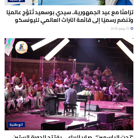
تزامنًا مع عيد الجمهورية.. سيدي بوسعيد تُتوَّج عالميًا
وتنضم رسميًا إلى قائمة التراث العالمي لليونسكو
25 يوليو 2026
الوطنية
“تحت الياسمين”.. صابر الرباعي يفتتح الدورة الستين