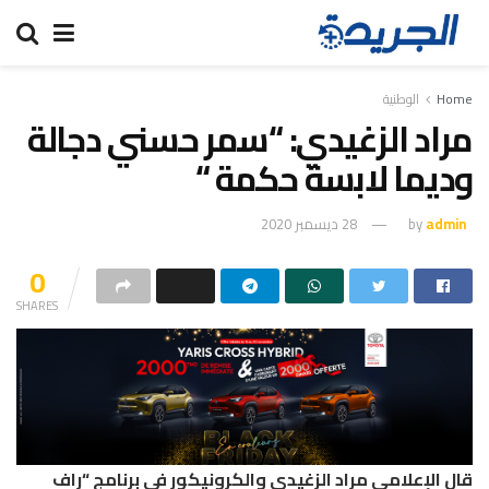
Home
الوطنية
مراد الزغيدي: “سمر حسني دجالة
وديما لابسة حكمة “
admin
by
28 ديسمبر 2020
0
SHARES
قال الإعلامي مراد الزغيدي والكرونيكور في برنامج “راف