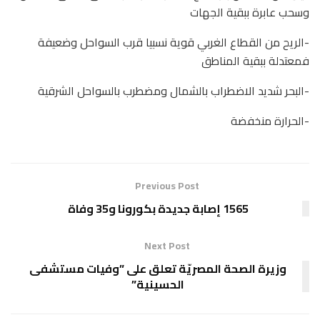
وسحب عابرة ببقية الجهات
-الريح من القطاع الغربي قوية نسبيا قرب السواحل وضعيفة
فمعتدلة ببقية المناطق
-البحر شديد الاضطراب بالشمال ومضطرب بالسواحل الشرقية
-الحرارة منخفضة
Previous Post
1565 إصابة جديدة بكورونا و35 وفاة
Next Post
وزيرة الصحة المصريّة تعلق على ”وفيات مستشفى
الحسينية”