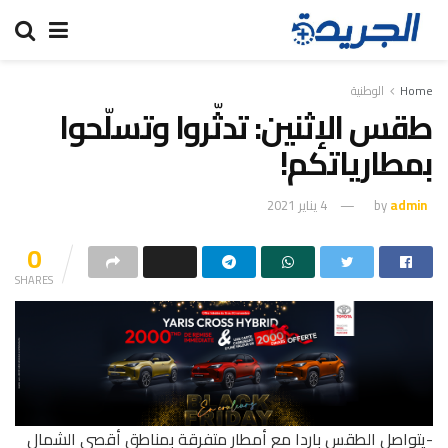
Home
الوطنية
طقس الإثنين: تدثّروا وتسلّحوا
بمطارياتكم!
admin
by
4 يناير 2021
0
SHARES
-يتواصل الطقس باردا مع أمطار متفرقة بمناطق أقصى الشمال