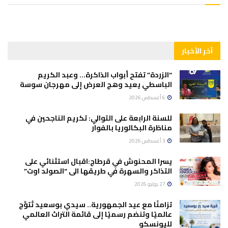
آخر الأخبار
“الزردة” تفتح أبواب الذاكرة… وعبد الكريم
الباسطي يعيد وهج العرض إلى مهرجان سوسة
6 أغسطس 2026
للسنة الرابعة على التوالي: تكريم الناجحين في
مناظرة البكالوريا بالفوار
3 أغسطس 2026
يسرا المحنوش في قرطاج:اقبال استثنائي على
التذاكر والسهرة في طريقها الى “الصولد اوت”
27 يوليو 2026
تزامنًا مع عيد الجمهورية.. سيدي بوسعيد تُتوَّج
عالميًا وتنضم رسميًا إلى قائمة التراث العالمي
لليونسكو