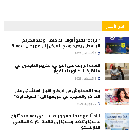
آخر الأخبار
“الزردة” تفتح أبواب الذاكرة… وعبد الكريم
الباسطي يعيد وهج العرض إلى مهرجان سوسة
6 أغسطس 2026
للسنة الرابعة على التوالي: تكريم الناجحين في
مناظرة البكالوريا بالفوار
3 أغسطس 2026
يسرا المحنوش في قرطاج:اقبال استثنائي على
التذاكر والسهرة في طريقها الى “الصولد اوت”
27 يوليو 2026
تزامنًا مع عيد الجمهورية.. سيدي بوسعيد تُتوَّج
عالميًا وتنضم رسميًا إلى قائمة التراث العالمي
لليونسكو