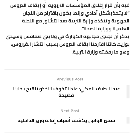
فيه بأن قرار إغلاق المؤسسات التربوية أو إيقاف الدروس
”لا يتخذ بشكل أحادي وإنما يكون باقتراح من اللجان
الجهوية وتتخذه وزارة التربية بعد التشاور مع اللجنة
العلمية ووزارة الصحة”.
يذكر أن لجنتي مجابهة الكوارث في ولايتي صفاقس وسيدي
بوزيد، كانتا اقترحتا ايقاف الدروس بسبب انتشار الفيروس،
وهو ما رفضته وزارة التربية.
Previous Post
عبد اللطيف المكي: عندنا تخوف لناخذو تلقيح يخلينا
فضيحة
Next Post
سمير الوافي يكشف أسباب إقالة وزير الداخلية