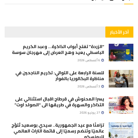
آخر الأخبار
“الزردة” تفتح أبواب الذاكرة… وعبد الكريم
الباسطي يعيد وهج العرض إلى مهرجان سوسة
6 أغسطس 2026
للسنة الرابعة على التوالي: تكريم الناجحين في
مناظرة البكالوريا بالفوار
3 أغسطس 2026
يسرا المحنوش في قرطاج:اقبال استثنائي على
التذاكر والسهرة في طريقها الى “الصولد اوت”
27 يوليو 2026
تزامنًا مع عيد الجمهورية.. سيدي بوسعيد تُتوَّج
عالميًا وتنضم رسميًا إلى قائمة التراث العالمي
لليونسكو