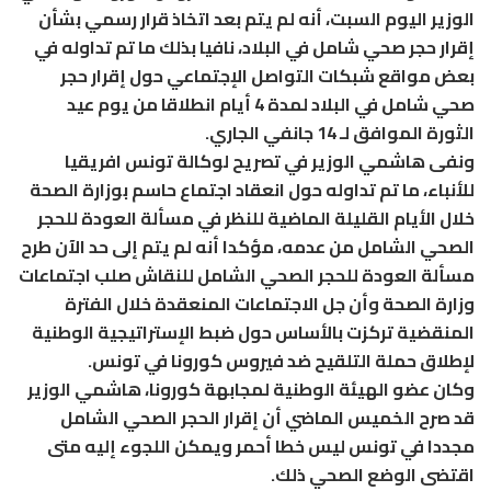
الوزير اليوم السبت، أنه لم يتم بعد اتخاذ قرار رسمي بشأن
إقرار حجر صحي شامل في البلاد، نافيا بذلك ما تم تداوله في
بعض مواقع شبكات التواصل الإجتماعي حول إقرار حجر
صحي شامل في البلاد لمدة 4 أيام انطلاقا من يوم عيد
الثورة الموافق لـ 14 جانفي الجاري.
ونفى هاشمي الوزير في تصريح لوكالة تونس افريقيا
للأنباء، ما تم تداوله حول انعقاد اجتماع حاسم بوزارة الصحة
خلال الأيام القليلة الماضية للنظر في مسألة العودة للحجر
الصحي الشامل من عدمه، مؤكدا أنه لم يتم إلى حد الآن طرح
مسألة العودة للحجر الصحي الشامل للنقاش صلب اجتماعات
وزارة الصحة وأن جل الاجتماعات المنعقدة خلال الفترة
المنقضية تركزت بالأساس حول ضبط الإستراتيجية الوطنية
لإطلاق حملة التلقيح ضد فيروس كورونا في تونس.
وكان عضو الهيئة الوطنية لمجابهة كورونا، هاشمي الوزير
قد صرح الخميس الماضي أن إقرار الحجر الصحي الشامل
مجددا في تونس ليس خطا أحمر ويمكن اللجوء إليه متى
اقتضى الوضع الصحي ذلك.