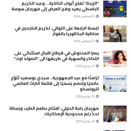
“الزردة” تفتح أبواب الذاكرة… وعبد الكريم
الباسطي يعيد وهج العرض إلى مهرجان سوسة
6 أغسطس 2026
للسنة الرابعة على التوالي: تكريم الناجحين في
مناظرة البكالوريا بالفوار
3 أغسطس 2026
يسرا المحنوش في قرطاج:اقبال استثنائي على
التذاكر والسهرة في طريقها الى “الصولد اوت”
27 يوليو 2026
تزامنًا مع عيد الجمهورية.. سيدي بوسعيد تُتوَّج
عالميًا وتنضم رسميًا إلى قائمة التراث العالمي
لليونسكو
25 يوليو 2026
مهرجان باجة الدولي: افتتاح بطعم الطرب ورسالة
تحدٍّ رغم محدودية الإمكانيات
24 يوليو 2026