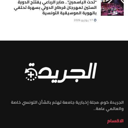
“تحت الياسمين”.. صابر الرباعي يفتتح الدورة
الستين لمهرجان قرطاج الدولي بسهرة تحتفي
بالهوية الموسيقية التونسية
17 يوليو 2026
الجريدة كوم، مجلة إخبارية جامعة تهتم بالشأن التونسي خاصة
والعالمي عامة..
الاقسام