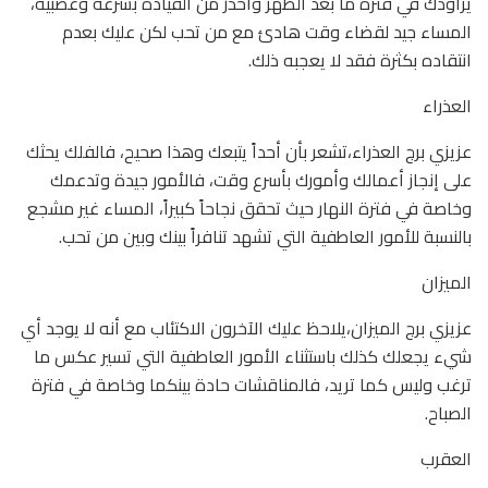
يراودك في فترة ما بعد الظهر واحذر من القيادة بسرعة وعصبية،
المساء جيد لقضاء وقت هادئ مع من تحب لكن عليك بعدم
انتقاده بكثرة فقد لا يعجبه ذلك.
العذراء
عزيزي برج العذراء،تشعر بأن أحداً يتبعك وهذا صحيح، فالفلك يحثك
على إنجاز أعمالك وأمورك بأسرع وقت، فالأمور جيدة وتدعمك
وخاصة في فترة النهار حيث تحقق نجاحاً كبيراً، المساء غير مشجع
بالنسبة للأمور العاطفية التي تشهد تنافراً بينك وبين من تحب.
الميزان
عزيزي برج الميزان،يلاحظ عليك الآخرون الاكتئاب مع أنه لا يوجد أي
شيء يجعلك كذلك باستثناء الأمور العاطفية التي تسير عكس ما
ترغب وليس كما تريد، فالمناقشات حادة بينكما وخاصة في فترة
الصباح.
العقرب