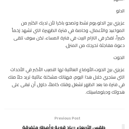
الدلو
عزيزي برج الدلو،يوم نشط وتصحو باكرا لأن لديك الكثير من
المواعيد والأعمال، وخاصة في فترة الظهيرة التي تشهد زخماً
كبيراً، تفكر في التزام البيت في فترة المساء، لكن سوف تلقى
دعوة مفاجئة تخرجك من المنزل.
الحوت
عزيزي برج الحوت،الأوضاع العائلية لها النصيب الأكبر في الأحداث
التي ستجري خلال هذا اليوم، فهنالك مشكلة عائلية تريد حلاً منك
في فترة ما بعد الظهر تشغل وقتك كاملاً، حاول أن تبقى على
هدوئك ودبلوماسيتك.
Previous Post
طقس الأربعاء :رياح قوية وأمطار متفرقة