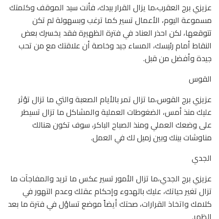
عزيزي برج العقرب،ما يزال القرار بيدك، فأنت سيد الموقف وكلمتك
مسموعة اليوم، الأعمال تسير كما ترغب وبسهولة لم تكن
تتوقعها، لكن احذر العناد في فترة الظهيرة فقد يخسرك بعض
النقاط أمام رئيسك، المساء جيد وخاصة أن علاقتك مع من تحب
جيدة وأفضل من قبل.
القوس
عزيزي برج القوس،ما تزال تمر بالأيام الصعبة والتي ما تزال تؤثر
عليك منذ أمس، الضغوطات العملية والمشاكل ما تزال تسيطر
على وضعك العملي ومنذ الصباح الباكر، سوف تكون هنالك
مناوشات بينك وبين زميل لك في العمل.
الجدي
عزيزي برج الجدي،ما تزال الأمور تسير عكس ما تريد والمفاجآت ما
تزال تغير حياتك، عليك بالهدوء وإحكام عقلك وعدم التهور في
كلامك واتخاذ القرارات، صحتك أيضاً موضع تساؤل في فترة ما بعد
الظهر.