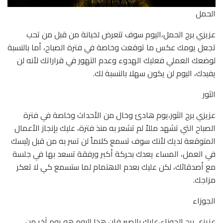
الحمل
عزيزي برج الحمل،اليوم سوف تتعرض لخيانة من قبل من تحب
تجعل يومك عكس ما توقعت وخاصة في فترة الصباح، أما بالنسبة
لوضعك العملي فعليك الهدوء وعدم التهور في قراراتك لأنه لن
يفيدك، اليوم لن يكون سهلا بالنسبة لك.
الثور
عزيزي برج الثور،يوم هادئ وخال من الأحداث وخاصة في فترة
الصباح التي تشهد مللاً لم تشعر به منذ فترة، عليك بإنجاز الأعمال
المتوقعة لديك لأنك سوف تسمع كلاماً لن تسر به من قبل رئيسك
في العمل، المساء يعدك بحركة أكبر ورفقة تسعد بها في جلسة
مع أصدقائك، لكن عليك بعدم الاهتمام لما ستسمع كي لا تعكر
مزاجك.
الجوزاء
عزيزي برج الجوزاء،عليك بالصبر فإن هذا اليوم هو يوم آخر من