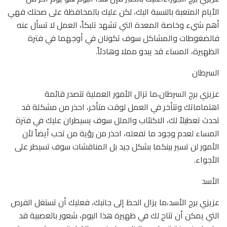
الأيام المتعبة بالنسبة اليك، لكن عليك بالمحافظة على صحتك فهي
أهم شيء وخاصة المعدة التي تشهد تلبكاً، العمل لا تسأل عنه
فالضغوطات والمشاكل سوف تكونان في أوجهما في فترة
الظهيرة، المساء قد يبدو مملا وهادئاً.
السرطان
عزيزي برج السرطان،ما تزال الأمور العملية تتصدر قائمة
اهتماماتك وتتأخر في العمل لوقت متأخر، احذر من مشكلة قد
تحدث تعطيلاً لك، الاكتئاب والملل سوف يسيطران عليك في فترة
المساء لعدم وجود ما تفعله، احذر من رؤية من تحب أيضاً لأن
الأمور لن تسير بينكما بشكل جيد بل المناقشات سوف تسيطر على
الأجواء.
الأسد
عزيزي برج الأسد،ما يزال الحظ إلى جانبك، فعليك أن تستغل الفرص
التي يمكن أن تتاح لك في ظهيرة هذا اليوم، شعور بالعصبية قد