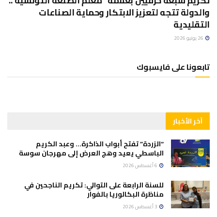
تكريم سبعة حرفيين بعلامة “معلم الصنعة التونسية”..
والدولة تتجه لتعزيز الابتكار وحماية الصناعات
التقليدية
26 يونيو 2026
تابعونا على فايسبوك
آخر الأخبار
“الزردة” تفتح أبواب الذاكرة… وعبد الكريم
الباسطي يعيد وهج العرض إلى مهرجان سوسة
6 أغسطس 2026
للسنة الرابعة على التوالي: تكريم الناجحين في
مناظرة البكالوريا بالفوار
3 أغسطس 2026