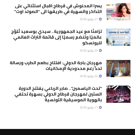
يسرا المحنوش في قرطاج:اقبال استثنائي على
التذاكر والسهرة في طريقها الى “الصولد اوت”
27 يوليو 2026
تزامنًا مع عيد الجمهورية.. سيدي بوسعيد تُتوَّج
عالميًا وتنضم رسميًا إلى قائمة التراث العالمي
لليونسكو
25 يوليو 2026
مهرجان باجة الدولي: افتتاح بطعم الطرب ورسالة
تحدٍّ رغم محدودية الإمكانيات
24 يوليو 2026
“تحت الياسمين”.. صابر الرباعي يفتتح الدورة
الستين لمهرجان قرطاج الدولي بسهرة تحتفي
بالهوية الموسيقية التونسية
17 يوليو 2026