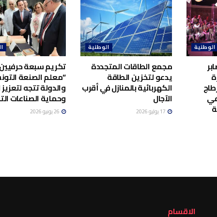
الوطنية
الوطنية
ال
بر
مجمع الطاقات المتجددة
تكريم سبعة حرفيين 
ة
يدعو لتخزين الطاقة
“معلم الصنعة التونس
طاج
الكهربائية بالمنازل في أقرب
والدولة تتجه لتعزيز ا
في
الآجال
وحماية الصناعات الت
ة
17 يوليو 2026
26 يونيو 2026
الاقسام