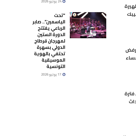
24 يوليو 2026
هيرة
بيبك
“تحت
الياسمين”.. صابر
الرباعي يفتتح
الدورة الستين
لمهرجان قرطاج
الدولي بسهرة
ترفض
تحتفي بالهوية
مساء
الموسيقية
التونسية
17 يوليو 2026
فترة
داث