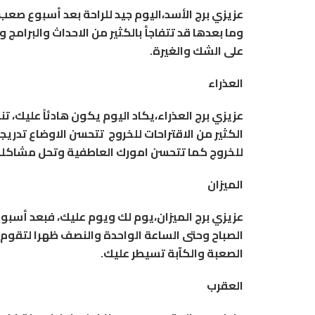
عزيزي برج الأسد،اليوم جيد للراحة بعد أسبوع صع
وما بعدها قد تتفاجأ بالكثير من الاحداث والبرامج
على الشك والغيرة.
العذراء
عزيزي برج العذراء،يكاد اليوم يكون هادئاً عليك، 
الكثير من الاقتراحات للخروج تتحسن الاوضاع تدريجي
للخروج كما تتحسن امورك العاطفية وتحل مشاكلك
الميزان
عزيزي برج الميزان،يوم لك ويوم عليك، فبعد أسبوع
الصباح وحتى الساعة الواحدة والنصف ظهرا لتقوم ب
الصعبة والكآبة تسيطر عليك.
العقرب