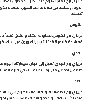
عزيزي برج العقرب،يوم جيد للذين يخططون لقضاء 
اليوم، وبخاصة في فترة ما بعد الظهر، المساء يكو
تدخلك.
القوس
عزيزي برج القوس،يساورك الشك والقلق فتبدأ بالتح
فمشادة كلامية قد تنشب بينك وبين قريب لك، كن
الجدي
عزيزي برج الجدي،تميل إلى فرض سيطرتك اليوم عل
كلمة زيادة عن ما يلزم، تنذر نفسك في فترة المس
الدلو
عزيزي برج الدلو،لا تقلق فساعات الصباح هي الساعا
وتحديدًا الساعة الواحدة والنصف مساء يجعل أمور