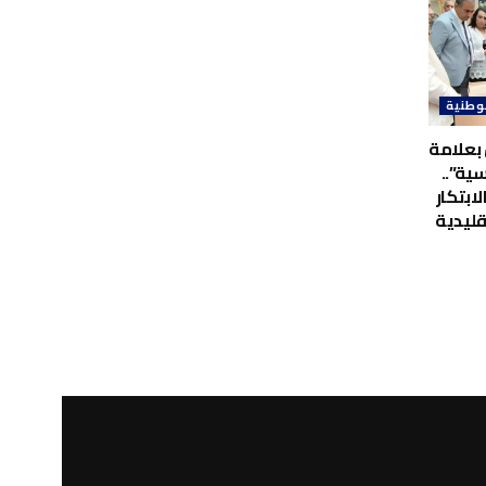
وطنية
بعلامة
ية”..
لابتكار
قليدية