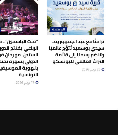
الوطنية
تزامنًا مع عيد الجمهورية..
“تحت الياسمين”.. صا
سيدي بوسعيد تُتوَّج عالميًا
الرباعي يفتتح الدور
وتنضم رسميًا إلى قائمة
الستين لمهرجان قر
التراث العالمي لليونسكو
الدولي بسهرة تحت
بالهوية الموسيقي
25 يوليو 2026
التونسية
17 يوليو 2026