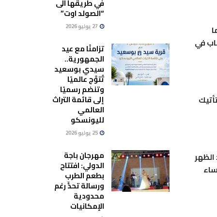
في طريقها الى
“الصولد اوت”
27 يوليو 2026
ا
اب في
تزامنًا مع عيد
الجمهورية..
سيدي بوسعيد
تُتوَّج عالميًا
وتنضم رسميًا
إلى قائمة التراث
تأتيك
العالمي
لليونسكو
25 يوليو 2026
مهرجان باجة
 الظهر
الدولي: افتتاح
ساء
بطعم الطرب
ورسالة تحدٍّ رغم
محدودية
الإمكانيات