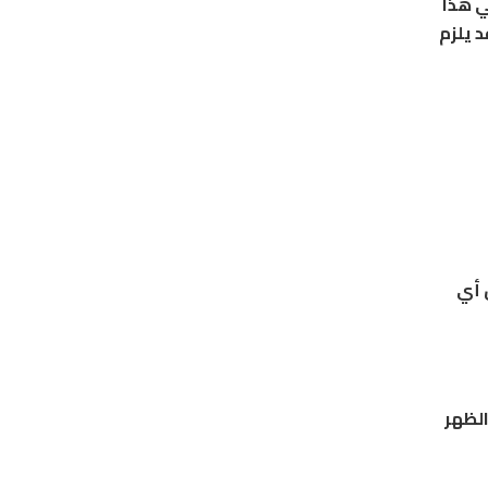
ي هذا
 يلزم
 أي
الظهر