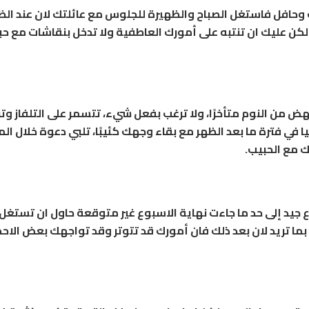
ب وحافل فاستغل الصباح والظهيرة للجلوس مع عائلتك لان عند الظ
 ولكن عليك ان تنتبه على أمورك العاطفية ولا تدخل بنقاشات مع ح
تنهض من النوم متأخرًا، ولا ترغب بفعل شيء، تتسمر على التلفاز و
ا في فترة ما بعد الظهر مع بقاء وجهك كئيبًا، تلبي دعوة خلال ال
 مع الحبيب.
 جيد إلى حد ما جاءت نهاية الاسبوع غير متوقعة حاول ان تستغل 
ما تريد لان بعد ذلك فان أمورك قد تتوتر وقد تواجهك بعض الاح