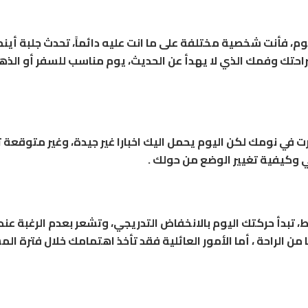
وم، فأنت شخصية مختلفة على ما انت عليه دائماً، تحدث جلبة أينم
احتك وفمك الذي لا يهدأ عن الحديث، يوم مناسب للسفر أو الذه
رت في نومك لكن اليوم يحمل اليك اخبارا غير جيدة، وغير متوقعة 
لي وكيفية تغيير الوضع من حولك .
، تبدأ حركتك اليوم بالانخفاض التدريجي، وتشعر بعدم الرغبة عند
الراحة ، أما الأمور العائلية فقد تأخذ اهتمامك خلال فترة الم