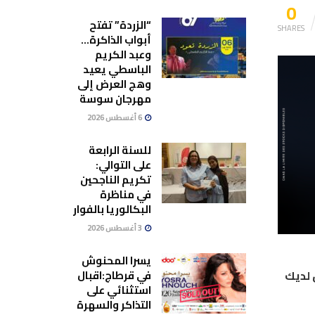
0
“الزردة” تفتح
SHARES
أبواب الذاكرة…
وعبد الكريم
الباسطي يعيد
وهج العرض إلى
مهرجان سوسة
6 أغسطس 2026
للسنة الرابعة
على التوالي:
تكريم الناجحين
في مناظرة
البكالوريا بالفوار
3 أغسطس 2026
يسرا المحنوش
في قرطاج:اقبال
 لديك
استثنائي على
التذاكر والسهرة