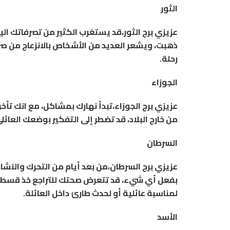
الثور
عزيزي برج الثور،قد يستغرب الكثير من تصرفاتك الي
ذهبت، ويشعر العديد من الأشخاص بالانزعاج من صر
رحلة.
الجوزاء
عزيزي برج الجوزاء،تبدأ نهارك بمشاكل، مع انك تأخ
من خارج البلاد، قد تضطر إلى التفكير بوضعك العائ
السرطان
عزيزي برج السرطان،من بعد أيام من التحرك والنشاط
بفعل أي شيء، قد تتعرض صحتك للتراجع خذ قسطا من 
لمناسبة عائلية أو لحدث طارئ داخل العائلة.
الأسد