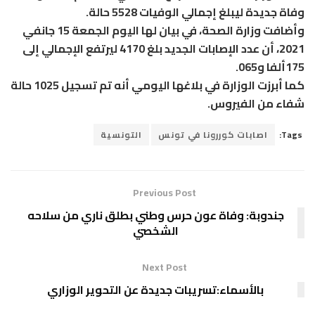
وفاة جديدة ليبلغ إجمالي الوفيات 5528 حالة.
وأضافت وزارة الصحة، في بيان لها اليوم الجمعة 15 جانفي
2021، أن عدد الإصابات الجديد بلغ 4170 ليرتفع الإجمالي إلى
175ألفا و065.
كما أبرزت الوزارة في بلاغها اليومي أنه تم تسجيل 1025 حالة
شفاء من الفيروس.
Tags:
اصابات كوررونا في تونس
التونسية
Previous Post
جندوبة: وفاة عون حرس وطني بطلق ناري من سلاحه
الشخصي
Next Post
بالأسماء:تسريبات جديدة عن التحوير الوزاري