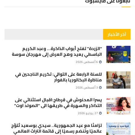
تابعونا على فايسبوك
آخر الأخبار
“الزردة” تفتح أبواب الذاكرة… وعبد الكريم
الباسطي يعيد وهج العرض إلى مهرجان سوسة
6 أغسطس 2026
للسنة الرابعة على التوالي: تكريم الناجحين في
مناظرة البكالوريا بالفوار
3 أغسطس 2026
يسرا المحنوش في قرطاج:اقبال استثنائي على
التذاكر والسهرة في طريقها الى “الصولد اوت”
27 يوليو 2026
تزامنًا مع عيد الجمهورية.. سيدي بوسعيد تُتوَّج
عالميًا وتنضم رسميًا إلى قائمة التراث العالمي