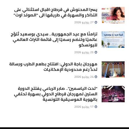
يسرا المحنوش في قرطاج:اقبال استثنائي على
التذاكر والسهرة في طريقها الى “الصولد اوت”
27 يوليو 2026
تزامنًا مع عيد الجمهورية.. سيدي بوسعيد تُتوَّج
عالميًا وتنضم رسميًا إلى قائمة التراث العالمي
لليونسكو
25 يوليو 2026
مهرجان باجة الدولي: افتتاح بطعم الطرب ورسالة
تحدٍّ رغم محدودية الإمكانيات
24 يوليو 2026
“تحت الياسمين”.. صابر الرباعي يفتتح الدورة
الستين لمهرجان قرطاج الدولي بسهرة تحتفي
بالهوية الموسيقية التونسية
17 يوليو 2026