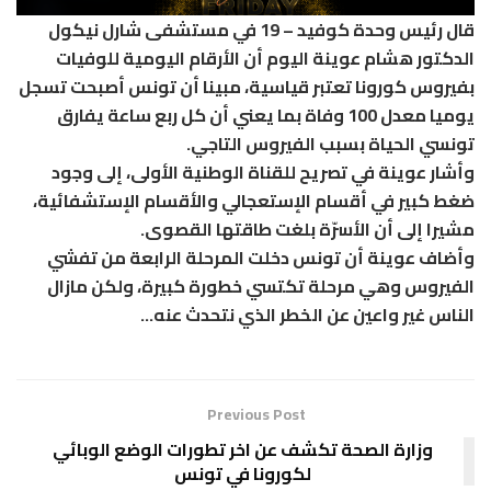
قال رئيس وحدة كوفيد – 19 في مستشفى شارل نيكول
الدكتور هشام عوينة اليوم أن الأرقام اليومية للوفيات
بفيروس كورونا تعتبر قياسية، مبينا أن تونس أصبحت تسجل
يوميا معدل 100 وفاة بما يعني أن كل ربع ساعة يفارق
تونسي الحياة بسبب الفيروس التاجي.
وأشار عوينة في تصريح للقناة الوطنية الأولى، إلى وجود
ضغط كبير في أقسام الإستعجالي والأقسام الإستشفائية،
مشيرا إلى أن الأسرّة بلغت طاقتها القصوى.
وأضاف عوينة أن تونس دخلت المرحلة الرابعة من تفشي
الفيروس وهي مرحلة تكتسي خطورة كبيرة، ولكن مازال
الناس غير واعين عن الخطر الذي نتحدث عنه…
Previous Post
وزارة الصحة تكشف عن اخر تطورات الوضع الوبائي
لكورونا في تونس