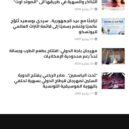
التذاكر والسهرة في طريقها الى “الصولد اوت”
27 يوليو 2026
تزامنًا مع عيد الجمهورية.. سيدي بوسعيد تُتوَّج
عالميًا وتنضم رسميًا إلى قائمة التراث العالمي
لليونسكو
25 يوليو 2026
مهرجان باجة الدولي: افتتاح بطعم الطرب ورسالة
تحدٍّ رغم محدودية الإمكانيات
24 يوليو 2026
“تحت الياسمين”.. صابر الرباعي يفتتح الدورة
الستين لمهرجان قرطاج الدولي بسهرة تحتفي
بالهوية الموسيقية التونسية
17 يوليو 2026