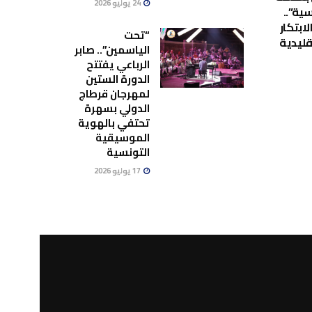
24 يوليو 2026
ية”..
لابتكار
“تحت
قليدية
الياسمين”.. صابر
الرباعي يفتتح
الدورة الستين
لمهرجان قرطاج
الدولي بسهرة
تحتفي بالهوية
الموسيقية
التونسية
17 يوليو 2026