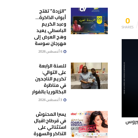
“الزردة” تفتح
0
أبواب الذاكرة…
وعبد الكريم
SHARES
الباسطي يعيد
وهج العرض إلى
مهرجان سوسة
6 أغسطس 2026
للسنة الرابعة
على التوالي:
تكريم الناجحين
في مناظرة
البكالوريا بالفوار
3 أغسطس 2026
يسرا المحنوش
في قرطاج:اقبال
 تسجيل 2026 إصابة جديدة بفيروس
استثنائي على
التذاكر والسهرة