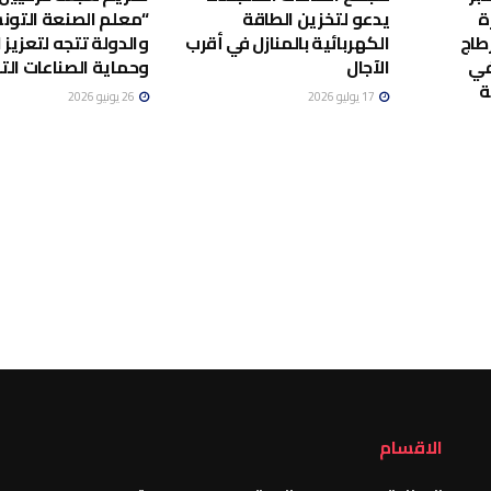
ة
يدعو لتخزين الطاقة
“معلم الصنعة التونس
طاج
الكهربائية بالمنازل في أقرب
والدولة تتجه لتعزيز ا
في
الآجال
وحماية الصناعات الت
ة
17 يوليو 2026
26 يونيو 2026
الاقسام