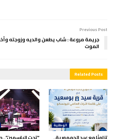
Previous Post
جريمة مروعة : شاب يطعن والديه وزوجته وأخا
الموت
Related
Posts
الوطنية
تزامنًا مع عيد الجمهورية..
“تحت الياسمين”.. صا