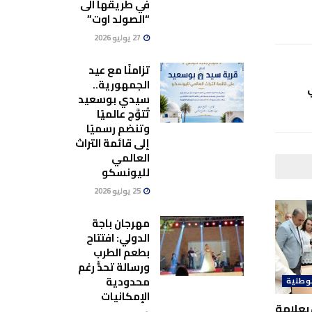
في طريقها الى
“الصولد اوت”
27 يوليو 2026
تزامنًا مع عيد
الجمهورية..
سيدي بوسعيد
تُتوَّج عالميًا
وتنضم رسميًا
إلى قائمة التراث
العالمي
لليونسكو
25 يوليو 2026
مهرجان باجة
الدولي: افتتاح
بطعم الطرب
ورسالة تحدٍّ رغم
محدودية
وطنية
الإمكانيات
بعلامة