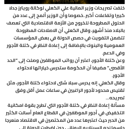
خلفت تصريحات وزير المالية علي الكعلي لوكالة رويترز جدلا
كبيرا وتفاعلات أكبر..خصوصا وأن الوزير ألمح إلى عدد من
الحلول المطروحة للخروج من الأزمة الاقتصادية التي تعصف
بالبلاد منذ أشهر، وقال الكعلي أن الاصلاحات المطروحة
تتضمن التفويت في حصص الدولة في بعض المؤسسات
العمومية والبنوك بالإضافة إلى إعادة النظر في كتلة الأجور
وفي الدعم.
وعن كتلة الأجور، اعتبر أن رواتب الموظفين وصلت إلى ”الحد
الأقصى” مضيفا أن الحكومة ستدرس خياراتها لاحتواء
الأجور.
وقال الكعلي إنه يدرس سبلا شتى لاحتواء كتلة الأجور، مثل
تقليص محدود لأجور الراغبين في ساعات عمل أقل وفق
تصريحه…
مسألة إعادة النظر في كتلة الأجور التي تطرح بقوة امكانية
التخفيض في أجور الموظفين في القطاع العام أسالت الكثير
من الحبر حيث اعتبرها عدد من المختصين في الاقتصاد منعرجا
حاسما نحو السيناريو اليوناني حين اضطرت الدولة إلى