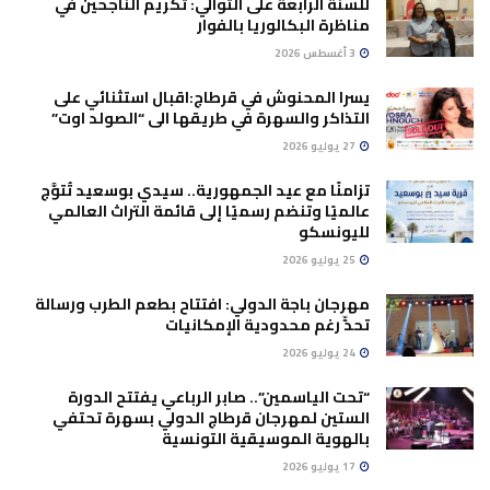
للسنة الرابعة على التوالي: تكريم الناجحين في
مناظرة البكالوريا بالفوار
3 أغسطس 2026
يسرا المحنوش في قرطاج:اقبال استثنائي على
التذاكر والسهرة في طريقها الى “الصولد اوت”
27 يوليو 2026
تزامنًا مع عيد الجمهورية.. سيدي بوسعيد تُتوَّج
عالميًا وتنضم رسميًا إلى قائمة التراث العالمي
لليونسكو
25 يوليو 2026
مهرجان باجة الدولي: افتتاح بطعم الطرب ورسالة
تحدٍّ رغم محدودية الإمكانيات
24 يوليو 2026
“تحت الياسمين”.. صابر الرباعي يفتتح الدورة
الستين لمهرجان قرطاج الدولي بسهرة تحتفي
بالهوية الموسيقية التونسية
17 يوليو 2026