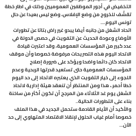
التخفيض في أجور الموظفين العموميين وذلك في اطار خطة
تقشّف للخروج من وضع الإفلاس، وضع ليس بعيدا عن حال
تونس اليوم….
اتحاد الشغل من جانبه أيضا يبدو غير راض بتاتا عن تطورات
الأوضاع وعودة الحديث عن التفويت في حصص الدولة في
عدد كبير من المؤسسات العمومية، وقد اعتبرت قيادة
الاتحاد اليوم هذه التصريحات مرفوضة خصوصا وأن موقف
الاتحاد كان دائما واضحا ويؤكد على ضرورة إصلاح
المؤسسات العمومية حتى تستعيد قدرتها الربحية وعدم
اللجوء إلى خيار التفويت الذي يعتبره الاتحاد إلى حد اليوم
خطا أحمر.، هذا ومن المنتظر أن تنعقد هيئة إدارية لاتحاد
الشغل يوم غد الثلاثاء من المرجح أن تكون أكثر من ساخنة
بناء على التطورات الحالية..
والأكيد أن الأيام القادمة ستحمل الجديد في هذا الملف
خصوصا أمام غياب الحلول لإنقاذ الاقتصاد المتهاوي إلى حد
الآن…