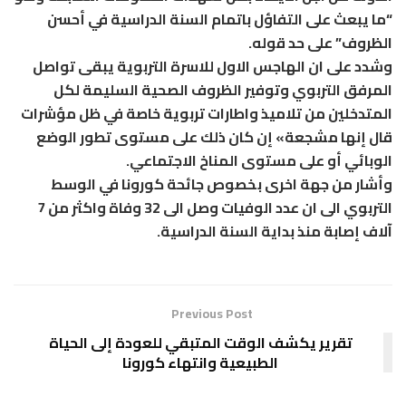
“ما يبعث على التفاؤل باتمام السنة الدراسية في أحسن
الظروف” على حد قوله.
وشدد على ان الهاجس الاول للاسرة التربوية يبقى تواصل
المرفق التربوي وتوفير الظروف الصحية السليمة لكل
المتدخلين من تلاميذ واطارات تربوية خاصة في ظل مؤشرات
قال إنها مشجعة» إن كان ذلك على مستوى تطور الوضع
الوبائي أو على مستوى المناخ الاجتماعي.
وأشار من جهة اخرى بخصوص جائحة كورونا في الوسط
التربوي الى ان عدد الوفيات وصل الى 32 وفاة واكثر من 7
آلاف إصابة منذ بداية السنة الدراسية.
Previous Post
تقرير يكشف الوقت المتبقي للعودة إلى الحياة
الطبيعية وانتهاء كورونا