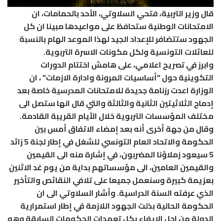
قال وزير التربية، فتحي السلاوتي، الأحد بالحمامات، ان
الامتحانات الوطنية ستحافظ على مواعيدها مبينا ان كل
الجهود ستتضافر للإعداد الجيد لهذا الموعد الهام بالنسبة
للعائلات التونسية ولكل مكونات الاسرة التربوية.
وابرز في تصريح اعلامي، على هامش اختتام الدورات
التكوينية حول “أساسيات المرونة وادارة الازمات” ، ان
الوزارة اعدت رزنامة جديدة للامتحانات المدرسية خاصة بعد
إدماج الثلاثيتين الثانية والثالثة والتي قال انها ستصل الى
مختلف المؤسسات التربوية خلال الأيام القريبة القادمة.
وقال من جهة أخرى أنه بعد إمضاء الاتفاق أمس بين
الحكومة والاتحاد العام التونسي للشغل في إطار لجنة 5 زائد
5 سيعود زملاؤنا المضربون، في إشارة منه الى القيمين
والقيمين العامين، الى مؤسساتهم بداية من يوم غد الاثنين
بعزيمة كبيرة وسنعمل جميعا على تلافي النقائص والتأخير
الذي عرفته السنة الدراسية. وأشار السلاوتي الى ان
الحكومة الحالية بذلت الجهود اللازمة في إطار استمرارية
الدولة من اجل الايفاء بكل تعهدات الحكومات السابقة وهو