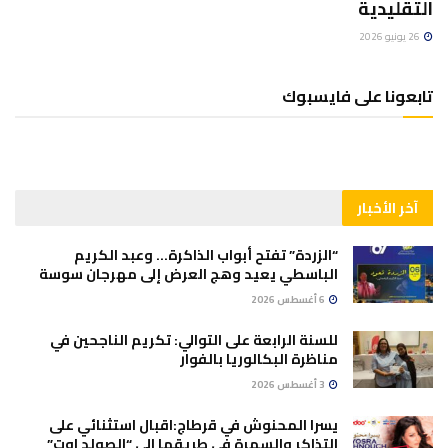
التقليدية
26 يونيو 2026
تابعونا على فايسبوك
آخر الأخبار
“الزردة” تفتح أبواب الذاكرة… وعبد الكريم
الباسطي يعيد وهج العرض إلى مهرجان سوسة
6 أغسطس 2026
للسنة الرابعة على التوالي: تكريم الناجحين في
مناظرة البكالوريا بالفوار
3 أغسطس 2026
يسرا المحنوش في قرطاج:اقبال استثنائي على
التذاكر والسهرة في طريقها الى “الصولد اوت”