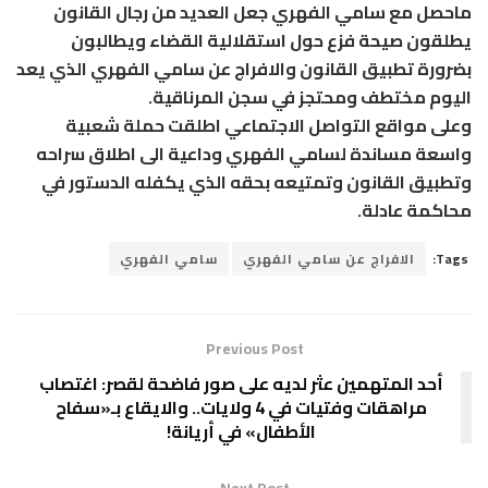
ماحصل مع سامي الفهري جعل العديد من رجال القانون
يطلقون صيحة فزع حول استقلالية القضاء ويطالبون
بضرورة تطبيق القانون والافراج عن سامي الفهري الذي يعد
اليوم مختطف ومحتجز في سجن المرناقية.
وعلى مواقع التواصل الاجتماعي اطلقت حملة شعبية
واسعة مساندة لسامي الفهري وداعية الى اطلاق سراحه
وتطبيق القانون وتمتيعه بحقه الذي يكفله الدستور في
محاكمة عادلة.
Tags:
الافراج عن سامي الفهري
سامي الفهري
Previous Post
أحد المتهمين عثر لديه على صور فاضحة لقصر: اغتصاب
مراهقات وفتيات في 4 ولايات.. والايقاع بـ«سفاح
الأطفال» في أريانة!