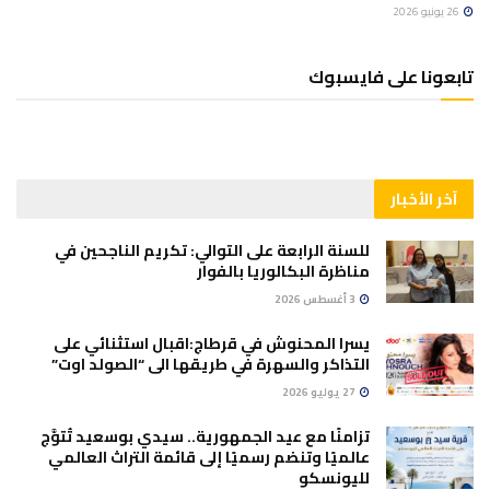
26 يونيو 2026
تابعونا على فايسبوك
آخر الأخبار
للسنة الرابعة على التوالي: تكريم الناجحين في
مناظرة البكالوريا بالفوار
3 أغسطس 2026
يسرا المحنوش في قرطاج:اقبال استثنائي على
التذاكر والسهرة في طريقها الى “الصولد اوت”
27 يوليو 2026
تزامنًا مع عيد الجمهورية.. سيدي بوسعيد تُتوَّج
عالميًا وتنضم رسميًا إلى قائمة التراث العالمي
لليونسكو