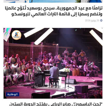
تزامنًا مع عيد الجمهورية.. سيدي بوسعيد تُتوَّج عالميًا
وتنضم رسميًا إلى قائمة التراث العالمي لليونسكو
25 يوليو 2026
الوطنية
“تحت الياسمين”.. صابر الرباعي يفتتح الدورة الستين