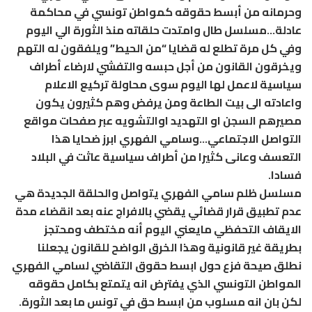
وحرمانه من أبسط حقوقه كمواطن تونسي في محاكمة
عادلة…مسلسل طال وامتدت حلقاته منذ الثورة الي اليوم
وفي كل مرة تطلع له قضايا “من الحيط” ويلفقون له التهم
ويخرقون القانون من أجل حبسه والتفشي لارضاء أطراف
سياسية لاعمل لها اليوم سوى محاولة تركيع الاعلام
واعادته الى بيت الطاعة ومن يرفض وهم كثيرون يكون
مصيرهم السجن او التهديد اوالتشويه عبر صفحات مواقع
التواصل الاجتماعي…وسامي الفهري ابرز ضحايا هذا
التعسف وعانى كثيرا من أطراف سياسية عاثت في البلاد
فسادا.
مسلسل ظلم سامي الفهري يتواصل والحلقة الجديدة هي
عدم تطبيق قرار قضائي يقضي بالافراج عنه بعد انقضاء مدة
الايقاف التحفظي مايعني اليوم أنه مختطف ومحتجز
بطريقة غير قانونية وهذا الخرق الواضح للقانون يجعلنا
نطلق صيحة فزع حول ابسط حقوق التقاضي لسامي الفهري
المواطن التونسي الذي يفترض انه يتمتع بكامل حقوقه
لكن بان انه مسلوب من ابسط حق في تونس ما بعد الثورة.