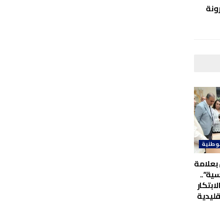
ونة
وطنية
بعلامة
ية”..
لابتكار
قليدية