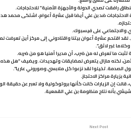
ت منتشرة على نطاق واسع.
اق رافقت تصدي الدولة والأجهزة الأمنية” للاحتجاجات.
لاحتجاجات ضد بن علي أيضا قبل عشرة أعوام، اشتكى محمد هدا
جازه.
ي والاجتماعي على فيسبوك.
 لقد اقتحم عشرة أعوان بيتنا واقتادوني إلى مركز أين تعرضت لم
لاما غير لائق”.
ثبت ما تعرض له من ضرب، أن مديرا أمنيا هو من ضربه.
الأمن، لكنه مازال يتعرض لمضايقات وتهديدات. ويضيف “هل هذه 
ل الصدمة. تخيلوا لقد نزعوا كل ملابسي وصوروني عاريا”.
بزيارة مراكز الاحتجاز.
ب، قالت إن الزيارات كانت كأنها بروتوكولية ولا تعبر عن حقيقة ا
يشي بأنه نتاج منظومة بن علي القمعية.
Next Post