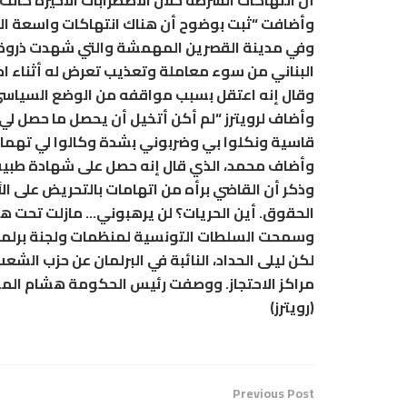
أن انتهاكات الشرطة خلال الاضطرابات الأخيرة كان
وأضافت “ثبت بوضوح أن هناك انتهاكات واسعة النط
وفي مدينة القصرين المهمشة والتي شهدت ذروة ا
البناني من سوء معاملة وتعذيب تعرض له أثناء احت
وقال إنه اعتقل بسبب مواقفه من الوضع السياس
وأضاف لرويترز “لم أكن أتخيل أن يحصل ما حصل لي.
قاسية ونكلوا بي وضربوني بشدة وكالوا لي تهما وك
وأضاف محمد، الذي قال إنه حصل على شهادة طبية ت
وذكر أن القاضي برأه من اتهامات بالتحريض على 
الحقوق. أين الحريات؟ لن يرهبوني… مازلت تحت هو
وسمحت السلطات التونسية لمنظمات ولجنة برلمانية 
لكن ليلى الحداد، النائبة في البرلمان عن حزب الشع
مراكز الاحتجاز. ووصفت رئيس الحكومة هشام المش
(رويترز)
Previous Post