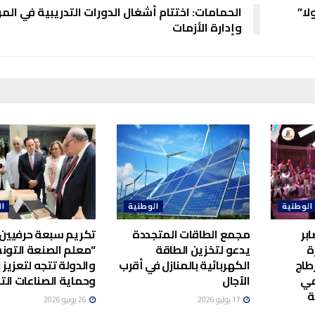
لا”
الحمامات: اختتام أشغال الدورات التدريبية في المر
وإدارة الأزمات
الوطنية
الوطنية
ال
بر
مجمع الطاقات المتجددة
تكريم سبعة حرفيين 
ة
يدعو لتخزين الطاقة
“معلم الصنعة التونس
طاج
الكهربائية بالمنازل في أقرب
والدولة تتجه لتعزيز ا
في
الآجال
وحماية الصناعات الت
ة
17 يوليو 2026
26 يونيو 2026