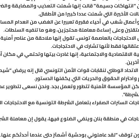
ن “انتهاكات جسيمة” قالت إنها شملت التعذيب والمضايقة والض
ات الأخيرة التي شملت عددا كبيرا من الأطفال.
 وأعمال شغب في أحياء فقيرة تعبيرا عن الغضب من انعدام المساو
لمعتقلين وعلى إساءة معاملة محتجزين، وهو ما تنفيه السلطات.
الاحتجاجات بالعاصمة تونس، تقول إنها ملاحقة من عناصر أمنية 
عتقالها فقط لأنها تشارك في الاحتجاجات.
 الاقتصادية والاجتماعية، إنها غادرت بيتها وتحتمي في مكان آخ
خرين.
لاتحاد الوطني لنقابات قوات الأمن التونسي قال إنه يرفض “شيط
واحترام الحقوق والحريات التي يكفلها الدستور.
 ولكن المؤسسة الأمنية تتطور وتعمل بجد. ونحن نسعى لتطوير عمل
شرطة”.
جات السترات الصفراء بتعامل الشرطة التونسية مع الاحتجاجات الأ
تجاجات في منطقة بنان وينفي الضلوع فيها، يقول إن معاملة الشر
دون توقف “لقد عاملوني بوحشية أشمئز حتى عندما أحدثكم عنها. 