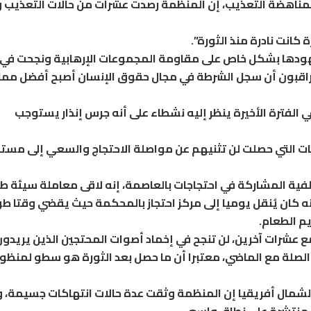
 لمناهضة التعذيب، إن المنظمة رصدت عشرات من حالات التعذيب
كزت القوات الأمنية جهودها بشكل خاص على مقاومة المجموعات الإرهابية ونجحت في
راقبون أن سجل الشرطة في مجال حقوق الإنسان أصبح أفضل مما
الفترة الأخيرة ينظر إليه نشطاء على أنه جرس إنذار يستوجب
ات التي حصلت لن تثنيهم عن مواصلة الاحتجاج والسعي إلى مست
لفية المشاركة في احتجاجات بالعاصمة، إنه لاقى معاملة سيئة ط
لأنه كان يُنقل يوميا إلى مركز احتجاز بالمحكمة حيث يقضي وقتا طو
م الطعام.
ع عشرات آخرين، لن تنجح في إخماد أصوات المحتجين الذين يريدون
صلة مع الماضي، معتبرا أن ما حصل بعد الثورة هو سطو لمنظو
 لشمال أفريقيا إن المنظمة وثقت عدة حالات انتهاكات جسيمة، 