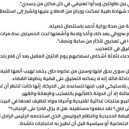
 بين طاولتين وبدأوا تعنيفي في كل مكان من جسدي”.
هادة طبية تمكنت رويترز من الاطلاع عليها وتشير إلى استئصا
من صحة رواية أحمد باستئصال خصيته.
سروالي بعد ذلك وأخذ ولاعة وأشعلها تحت الخصيتين عدة مرات.
ا في تعذيبي لأكثر من ساعة ونصف”.
يق في التعذيب.
اء لثلاثة أشخاص لسماعهم يوم الاثنين المقبل بعد أن قام بتح
بل سوى بحق ابنها وسجن من عذبوه حتى يخمد لهيب ألمها قليلا.
دثة قائلا إنه لا يمكنه التعليق على قضية ينظرها القضاء.
استيكي قرب ابنها لتساعده على الحركة، إنّها كانت تنتظر أن ت
ائلة إلا أن الدولة كافأتهم بالتعذيب والإهانة والقهر.
ع منتجات غذائية تقليدية وأحيانا مواد تنظيف تعدها في البيت
ش ابني؟ لقد حطموا مستقبله. هل لا يزال قادرا على الإنجاب؟”
قبضة الحديدية والنظام البوليسي الذي استخدمه الرئيس الراحل 
اجتماعية أو سياسية قبل أن تطيح به احتجاجات حاشدة.