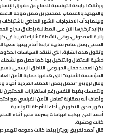
ووثقت الرابطة التونسية للدفاع عن حقوق الإنسا
والتهديد بالاغتصاب للمحتجزين ضمن موجة الاعتقال
وبينما بدأت الاحتجاجات الشهر الماضي باشتباكات
يتزايد تركيزها الآن على المطالبة بإطلاق سراح ا
رانية العمدوني، وهي ناشطة تشارك تقريبا في كل 
المدني ومن عناصر نقابية ترابط أمام بيتها سعيا لا
وتقول هذه الشابة، التي تنتقد السياسات الحكومية
خشية الاعتقال والتنكيل بها كما حصل مع نشطاء آ
لكن العميد جمال الجربوعي الناطق الرسمي باسم ا
المؤسسة الأمنية” التي هدفها حماية الأمن العام 
وقال لرويترز “تحصل بعض الأخطاء الفردية أحيانا
ونتمسك بضبط النفس رغم استفزازات المحتجين لل
وأضاف أنه بمقارنة تعامل الأمن الفرنسي مع احتجا
يظهر مدى التطور في أداء الشرطة التونسية.
أحمد الذي يواجه اتهامات بسرقة متجر أثناء الاح
كانت وحشية.
قال أحمد لفريق رويترز بينما كانت دموعه تنهمر 