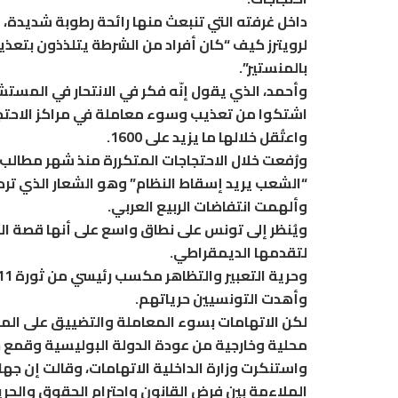
داخل غرفته التي تنبعث منها رائحة رطوبة شديدة
لرويترز كيف “كان أفراد من الشرطة يتلذذون بتعذ
بالمنستير”.
وأحمد، الذي يقول إنّه فكر في الانتحار في المس
اشتكوا من تعذيب وسوء معاملة في مراكز الاحتجاز
واعتُقل خلالها ما يزيد على 1600.
ورُفعت خلال الاحتجاجات المتكررة منذ شهر مطالب 
“الشعب يريد إسقاط النظام” وهو الشعار الذي تردد
وألهمت انتفاضات الربيع العربي.
لتقدمها الديمقراطي.
وأهدت التونسيين حرياتهم.
لكن الاتهامات بسوء المعاملة والتضييق على المح
محلية وخارجية من عودة الدولة البوليسية وقمع حر
واستنكرت وزارة الداخلية الاتهامات، وقالت إن ج
الملاءمة بين فرض القانون واحترام الحقوق والحري