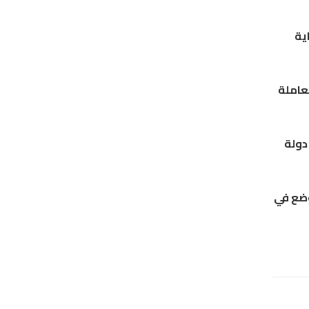
ية
عاملة
دولة
لوضع في