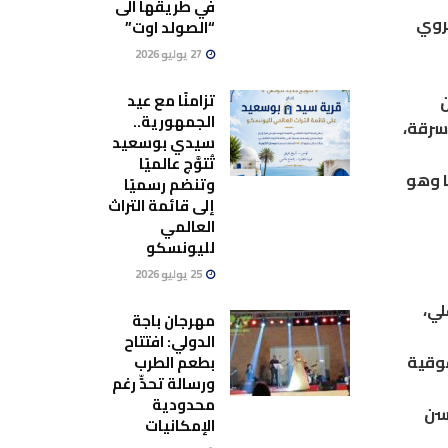
في طريقها الى
يروي
“الصولد اوت”
27 يوليو 2026
تزامنًا مع عيد
ن
الجمهورية..
سرقة،
سيدي بوسعيد
تُتوَّج عالميًا
ا وهو
وتنضم رسميًا
إلى قائمة التراث
العالمي
لليونسكو
25 يوليو 2026
 علي،
مهرجان باجة
الدولي: افتتاح
قوقية
بطعم الطرب
ورسالة تحدٍّ رغم
محدودية
حسن
الإمكانيات