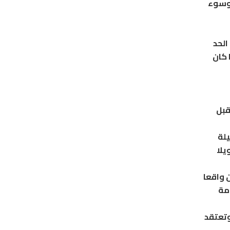
 وسوء
 الحد
 كان
قبل
يلة
يلا
 واقعا
مة
وتعتقد