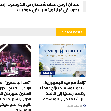
بعد أن أودى بحياة شخصين في الكونغو.. “إيبو
يضرب في غينيا ويتسبب في 4 وفيات
Related
Posts
الوطنية
تزامنًا مع عيد الجمهورية..
“تحت الياسمين”.. صا
سيدي بوسعيد تُتوَّج عالميًا
الرباعي يفتتح الدور
وتنضم رسميًا إلى قائمة
الستين لمهرجان قر
التراث العالمي لليونسكو
الدولي بسهرة تحت
بالهوية الموسيقي
25 يوليو 2026
التونسية