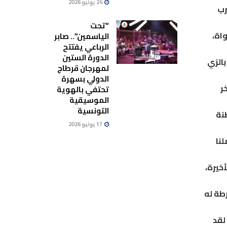
24 يوليو 2026
رب
“تحت
اة،
الياسمين”.. صابر
الرباعي يفتتح
الدورة الستين
بالزي
لمهرجان قرطاج
الدولي بسهرة
ر
تحتفي بالهوية
الموسيقية
التونسية
نة
17 يوليو 2026
نا
خيرة،
طة له
لقد