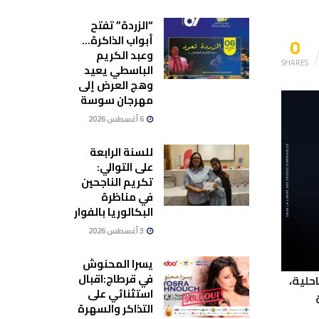
“الزردة” تفتح
0
أبواب الذاكرة…
وعبد الكريم
SHARES
الباسطي يعيد
وهج العرض إلى
مهرجان سوسة
6 أغسطس 2026
للسنة الرابعة
على التوالي:
تكريم الناجحين
في مناظرة
البكالوريا بالفوار
3 أغسطس 2026
يسرا المحنوش
في قرطاج:اقبال
احلية،
استثنائي على
التذاكر والسهرة