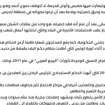
، وتبعثرت فيها ملابس وأوان قديمة، لا تتوقف دموع أحمد وهو 
يبه وحرق خصيتيه بولاعة بعد أن نزعوا سرواله في منطقة للحرس
تشفى بعد أن علم أنه فقد خصيته، هو واحد من عشرات الشبان مم
 عقب الاحتجاجات الأخيرة في البلاد والتي تخللتها أعمال شغب و
بتنحي الحكومة، كما رفع المحتجون شعارا طالما أزعج الحكام هن
 أثناء ثورة تونس التي أطاحت بنظام حكم البلاد بقبضة من حديد،
ويُنظر إلى تونس على نطاق واسع على أنها قصة النجاح النسبي الوحيدة لثورات “الربيع العربي” في عام 2011، وذلك
وحرية التعبير والتظاهر مكسب رئيسي من ثورة 2011 التي أنهت الحكم الاستبدادي للرئيس الراحل زين العابدين بن
تجين والتعذيب أحيانا في مراكز الاحتجاز تثير مخاوف منظمات ح
ية التعبير والتظاهر.
هاز الأمن يتطور بثبات ويشهد إصلاحات جذرية منذ عشر سنوات وي
ات. وطالبت من يدعى التعرض لانتهاكات بالتقدم إلى القضاء.