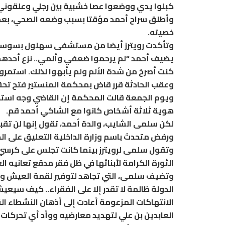
كبلوا يدي ووضعوا عصا خشبية بين رجلي وعلقوني
وأطلق سراح أحمد مؤقتا بسبب وضعه الصحي، بعد ش
خصيته.
وتأكدت رويترز أيضا من مستشفى سهلول بسوسة 
يضيف أحمد “لم يرحموا ضعفي وألمي.. نزع أحدهم 
كنت أصرخ من شدة الألم ولم يأبهوا لذلك. استمرو
وعقب الحادثة قرر قاض بمحكمة المنستير فتح تحق
ويوم الجمعة قالت المحكمة إن القاضي وجه استدع
هوية ثلاثة أشخاص كانوا مع الشاكي أحمد قم.
لكن سلمى الشايب، والدة أحمد، تقول إنها لن تق
ورفض متحدث باسم وزارة الداخلية التعليق على الحا
وتقول سلمى لرويترز بينما كانت تجلس على كرسي بل
الثورة الكرامة لأبنائها في ظل فقر مدقع تعانيه الع
وتضيف سلمى، التي تجاهد لتوفير لقمة العيش وتبي
الدولة ظالمة لا تقدر إلا على الفقراء.. كيف سيعي
الانتهاكات المزعومة أعادت إلى أذهان النشطاء ال
العابدين بن علي لتهديد معارضيه ووأد أي تحركات 