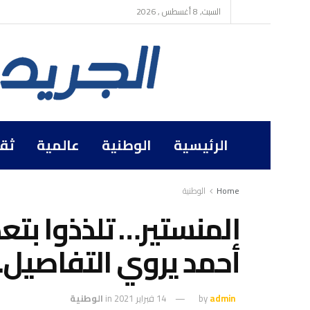
السبت, 8 أغسطس , 2026
الرئيسية
الوطنية
عالمية
ثق
Home
الوطنية
المنستير… تلذذوا بتع
أحمد يروي التفاصيل..
admin
by
14 فبراير 2021
in
الوطنية