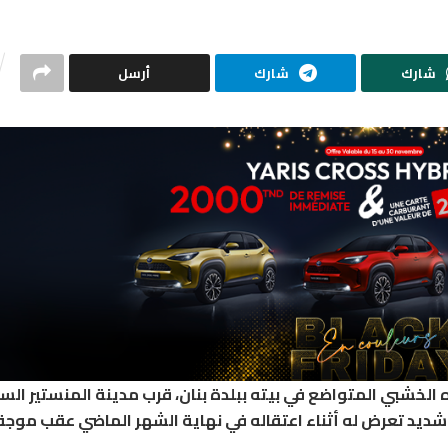
شارك
شارك
أرسل
نهوض من سريره الخشبي المتواضع في بيته ببلدة بنان، قرب مدينة المنستير الس
 شديد تعرض له أثناء اعتقاله في نهاية الشهر الماضي عقب موجة