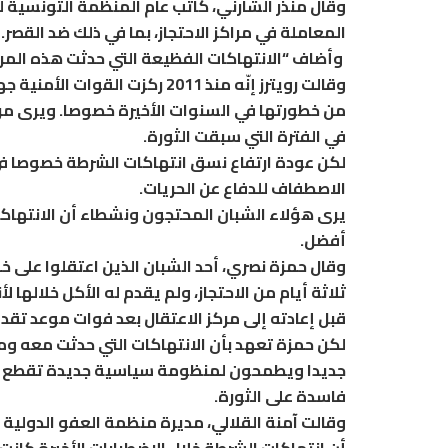
وقال منذر الشارني، كاتب عام المنظمة التونسية
المعاملة في مراكز الاحتجاز، بما في ذلك ضد القصر.
‭‭‭‭‭‭‭‭‭‭‭‭‭‭‭‭‭‭‭‭‭ ‬‬‬‬‬‬‬‬‬‬‬‬‬‬‬‬‬‬‬‬‬وأضاف “الانتهاكات الفظيعة التي حدثت هذه المرة كانت نادرة منذ الثورة”.
وقالت رويترز إنّه منذ 2011 ر
من خطورتها في السنوات الأخيرة خصوصا. ويرى م
في الفترة التي سبقت الثورة.
لكن عودة ارتفاع نسق انتهاكات الشرطة خصوصا في 
الاصطفاف للدفاع عن الحريات.
يرى هؤلاء الشبان المحتجون ونشطاء أن الانتهاك
أفضل.
وقال حمزة نصري، أحد الشبان الذين اعتقلوا على خ
ثلاثة أيام من الاحتجاز، ولم يقدم له الأكل خلالها 
قبل إعادته إلى مركز الاعتقال بعد فوات موعد تقدي
لكن حمزة تعهد بأن الانتهاكات التي حدثت معه وم
جديدا ويطمحون لمنظومة سياسية جديدة تقطع ال
فاسدة على الثورة.
وقالت آمنة القلالي، مديرة منظمة العفو الدولية