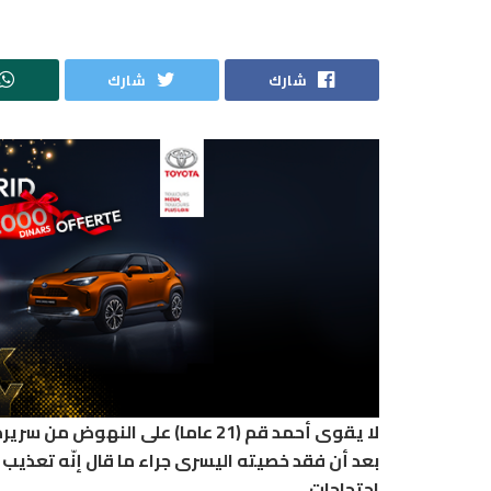
شارك
شارك
لا يقوى أحمد قم (21 عاما) على ال
بعد أن فقد خصيته اليسرى جراء ما قال إنّه تعذيب
احتجاجات.