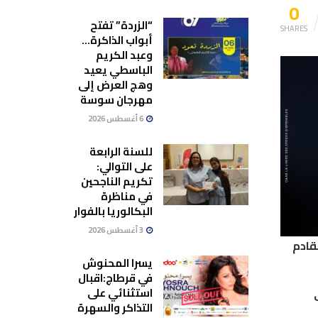
0
“الزردة” تفتح
SHARES
أبواب الذاكرة…
وعبد الكريم
الباسطي يعيد
وهج العرض إلى
مهرجان سوسة
6 أغسطس 2026
للسنة الرابعة
على التوالي:
تكريم الناجحين
في مناظرة
البكالوريا بالفوار
3 أغسطس 2026
 الحسابات الفلكية فان يوم الأربعاء 12 ماي القادم
يسرا المحنوش
في قرطاج:اقبال
استثنائي على
ب
التذاكر والسهرة