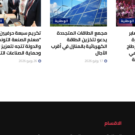
الوطنية
الوطنية
ال
بر
مجمع الطاقات المتجددة
تكريم سبعة حرفيين 
ة
يدعو لتخزين الطاقة
“معلم الصنعة التونس
طاج
الكهربائية بالمنازل في أقرب
والدولة تتجه لتعزيز ا
في
الآجال
وحماية الصناعات الت
ة
17 يوليو 2026
26 يونيو 2026
الاقسام