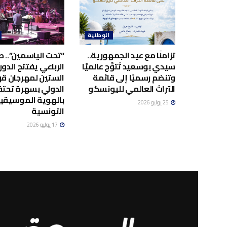
الوطنية
تزامنًا مع عيد الجمهورية..
“تحت الياسمين”.. صا
سيدي بوسعيد تُتوَّج عالميًا
الرباعي يفتتح الدور
وتنضم رسميًا إلى قائمة
الستين لمهرجان قر
التراث العالمي لليونسكو
الدولي بسهرة تحت
بالهوية الموسيقي
25 يوليو 2026
التونسية
17 يوليو 2026