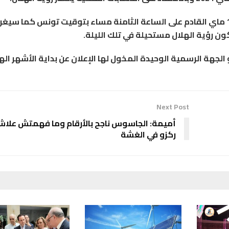
وفسّرت أن اقتران القمر مع الشمس يكون يوم 11 ماي القادم على الساعة الثامنة مساء بتوقيت تونس كما سي
ن رؤية الهلال مستحيلة في تلك الليلة.
جهة الرسمية الوحيدة المخول لها الإعلان عن بداية الأشهر اله
Next Post
أميمة: الجاسوس ناجح بالأرقام وما فهمتش علا
ركزو في الغشة