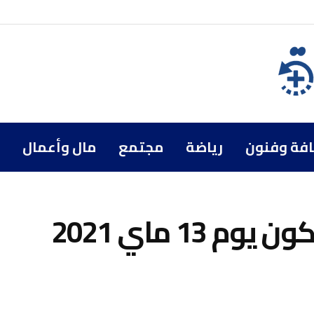
افة وفنون
رياضة
مجتمع
مال وأعمال
13 ماي 2021