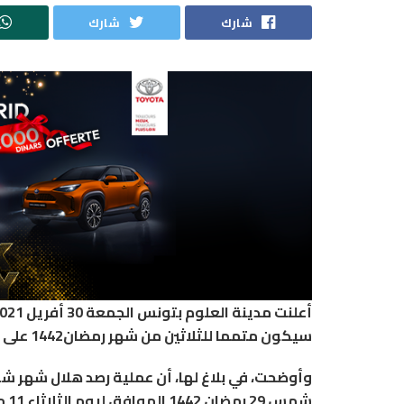
شارك
شارك
سيكون متمما للثلاثين من شهر رمضان1442 على ان يكون يوم 13 ماي 2021 هو أول أيام العيد.
شمس 29 رمضان 1442 الموافق ليوم الثلاثاء 11 ماي 2021 وبالاعتماد على الحسابات الفلكية يتعذر رؤية الهلال.