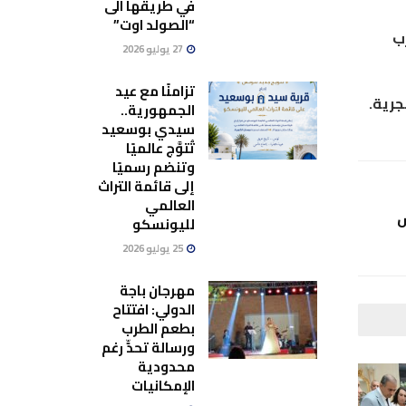
في طريقها الى
“الصولد اوت”
غرب
27 يوليو 2026
تزامنًا مع عيد
جرية.
الجمهورية..
سيدي بوسعيد
تُتوَّج عالميًا
وتنضم رسميًا
إلى قائمة التراث
العالمي
ش
لليونسكو
25 يوليو 2026
مهرجان باجة
الدولي: افتتاح
بطعم الطرب
ورسالة تحدٍّ رغم
محدودية
الإمكانيات