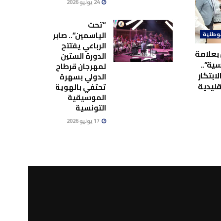
24 يوليو 2026
“تحت
الياسمين”.. صابر
وطنية
الرباعي يفتتح
بعلامة
الدورة الستين
ية”..
لمهرجان قرطاج
لابتكار
الدولي بسهرة
قليدية
تحتفي بالهوية
الموسيقية
التونسية
17 يوليو 2026