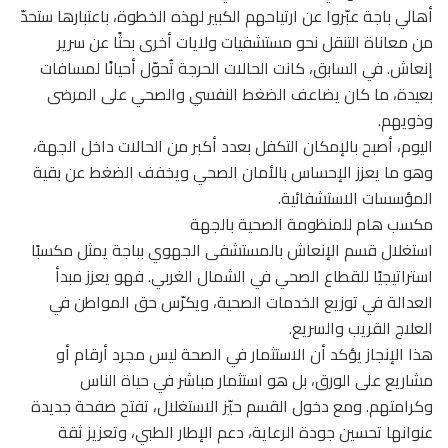
أهالي باجة عبّروا عن ارتياحهم الكبير لهذه الخطوة، باعتبارها ستحدّ
من معاناة التنقل نحو مستشفيات ولايات أخرى بحثًا عن سرير
إنعاش. في السابق، كانت الحالات الحرجة تُحوّل أحيانًا لمسافات
بعيدة، ما كان يضاعف الضغط النفسي والصحي على المرضى
وذويهم.
اليوم، أصبح بالإمكان التكفل بعدد أكبر من الحالات داخل الجهة،
وهو ما يعزز الإحساس بالأمان الصحي ويخفف الضغط عن بقية
المؤسسات الاستشفائية.
مكسب هام للمنظومة الصحية بالجهة
استغلال قسم الإنعاش بالمستشفى الجهوي بباجة يمثل مكسبًا
استراتيجيًا للقطاع الصحي في الشمال الغربي. فهو يعزز مبدأ
العدالة في توزيع الخدمات الصحية، ويكرّس حق المواطن في
العلاج القريب والسريع.
هذا الإنجاز يؤكد أن الاستثمار في الصحة ليس مجرد أرقام أو
مشاريع على الورق، بل هو استثمار مباشر في حياة الناس
وكرامتهم. ومع دخول القسم حيّز الاستغلال، تفتح صفحة جديدة
عنوانها تحسين جودة الرعاية، دعم الإطار الطبي، وتعزيز ثقة