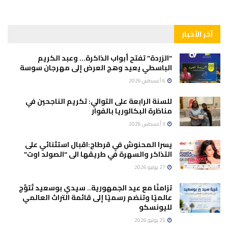
آخر الأخبار
“الزردة” تفتح أبواب الذاكرة… وعبد الكريم
الباسطي يعيد وهج العرض إلى مهرجان سوسة
6 أغسطس 2026
للسنة الرابعة على التوالي: تكريم الناجحين في
مناظرة البكالوريا بالفوار
3 أغسطس 2026
يسرا المحنوش في قرطاج:اقبال استثنائي على
التذاكر والسهرة في طريقها الى “الصولد اوت”
27 يوليو 2026
تزامنًا مع عيد الجمهورية.. سيدي بوسعيد تُتوَّج
عالميًا وتنضم رسميًا إلى قائمة التراث العالمي
لليونسكو
25 يوليو 2026