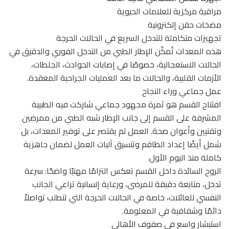
مراقبة مركزية للعلامات الحيوية
مضخات حقن إلكترونية
تجهيزات متكاملة للتدخل السريع في الحالات الحرجة
هذه المعدات تُمكّن الإطار الطبي من التدخل الفوري والدقيق في
الحالات الاستعجالية، خصوصًا في إصابات الحوادث، الجلطات،
الأزمات القلبية، والحالات ما بعد العمليات الجراحية المعقدة.
عمل جماعي وراء النجاح
افتتاح القسم هو ثمرة مجهود جماعي شاركت فيه الطبيبة
المشرفة على القسم إلى جانب الإطار شبه الطبي من ممرضين
وتقنيين وأعوان صحة. العمل لم يقتصر على توفير المعدات، بل
شمل أيضًا إعداد الطاقم وتنسيق آليات العمل لضمان جاهزية
كاملة منذ اليوم الأول.
الروح السائدة داخل القسم تعكس التزامًا مهنيًا واضحًا: سرعة
تدخل، متابعة دقيقة للمرضى، ورعاية إنسانية تراعي الجانب
النفسي للعائلات، خاصة في الحالات الحرجة التي تتطلب تواصلاً
دائمًا وشفافية في المعلومة.
استبشار واسع في صفوف الأهالي