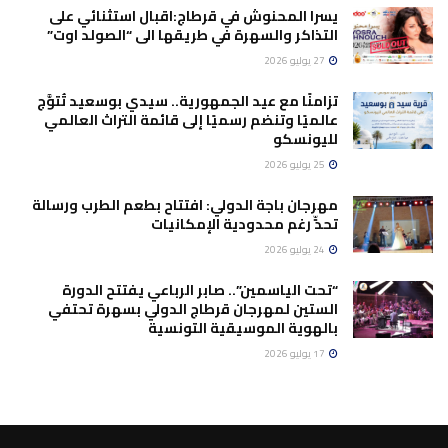
يسرا المحنوش في قرطاج:اقبال استثنائي على
التذاكر والسهرة في طريقها الى “الصولد اوت”
27 يوليو 2026
تزامنًا مع عيد الجمهورية.. سيدي بوسعيد تُتوَّج
عالميًا وتنضم رسميًا إلى قائمة التراث العالمي
لليونسكو
25 يوليو 2026
مهرجان باجة الدولي: افتتاح بطعم الطرب ورسالة
تحدٍّ رغم محدودية الإمكانيات
24 يوليو 2026
“تحت الياسمين”.. صابر الرباعي يفتتح الدورة
الستين لمهرجان قرطاج الدولي بسهرة تحتفي
بالهوية الموسيقية التونسية
17 يوليو 2026