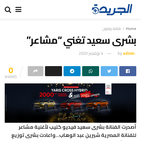
Home
ثقافة وفنون
بشرى سعيد تغني “مشاعر”
admin
by
4 نوفمبر 2020
0
SHARES
أصدرت الفنانة بشرى سعيد فيديو كليب لأغنية مشاعر
للفنانة المصرية شيرين عبد الوهاب…واعادت بشرى توزيع