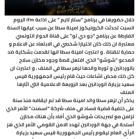
خلال حضورها في برنامج “ستار تايم ” على اذاعة ifm اليوم
السبت تحدثت الكرونيكوز امينة سطا عن سبب غيابها السنة
الفارطة عن برنامج “جو دي تو” على قناة الحوار التونسي
معتبرة ان ذلك كان اختيارا شخصي في الابتعاد عن الاعلام و
حماية للقناة . و اعتبرت امينة سطا انها تقدمت بشكاية ضد
المدعو “شوشو” الذي افتعل قصة وجود مخازن سلاح
بالوردانين و تورط والدها لزهر سطا في الملف ، و اعتبرت ان
كل ذلك محض اشاعات حيث قام رئيس الجمهورية قيس
سعيد بزيارة الوردانين بعد الزوبعة الاعلامية التي اثارها
الملف
يذكر أن لزهر سطا والد امينة سطا قد تم ايقافه منذ سنة
على خلفية قضية فساد في ملف شركة “اسمنت” الأمر الذي
تزامن مع تصريحات شوشو الذي أفاد بأن هناك مخازن
أسلحة في جهة الوردانين تهدد الامن القومي الأمر الذي هز
الرأي العام ليقوم رئيس الجمهورية قيس سعيد بزيارة