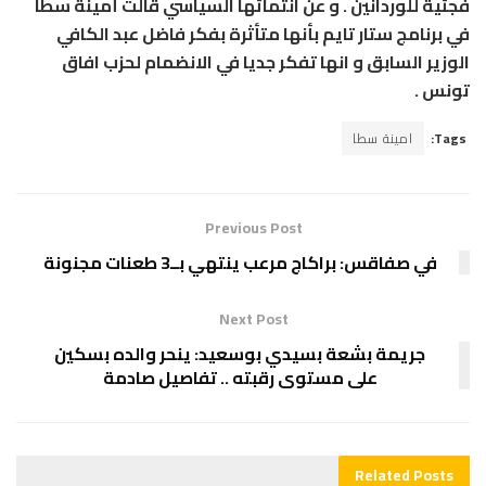
فجئية للوردانين . و عن انتمائها السياسي قالت أمينة سطا
في برنامج ستار تايم بأنها متأثرة بفكر فاضل عبد الكافي
الوزير السابق و انها تفكر جديا في الانضمام لحزب افاق
تونس .
Tags:
امينة سطا
Previous Post
في صفاقس: براكاج مرعب ينتهي بــ3 طعنات مجنونة
Next Post
جريمة بشعة بسيدي بوسعيد: ينحر والده بسكين
على مستوى رقبته .. تفاصيل صادمة
Related
Posts