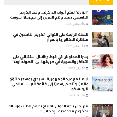
“الزردة” تفتح أبواب الذاكرة… وعبد الكريم
الباسطي يعيد وهج العرض إلى مهرجان سوسة
6 أغسطس 2026
للسنة الرابعة على التوالي: تكريم الناجحين في
مناظرة البكالوريا بالفوار
3 أغسطس 2026
يسرا المحنوش في قرطاج:اقبال استثنائي على
التذاكر والسهرة في طريقها الى “الصولد اوت”
27 يوليو 2026
تزامنًا مع عيد الجمهورية.. سيدي بوسعيد تُتوَّج
عالميًا وتنضم رسميًا إلى قائمة التراث العالمي
لليونسكو
25 يوليو 2026
مهرجان باجة الدولي: افتتاح بطعم الطرب ورسالة
تحدٍّ رغم محدودية الإمكانيات