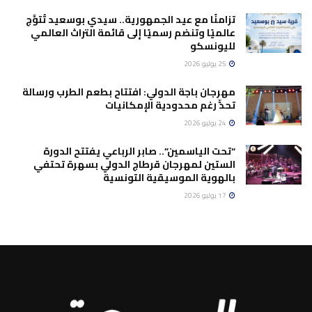
تزامنًا مع عيد الجمهورية.. سيدي بوسعيد تُتوَّج
عالميًا وتنضم رسميًا إلى قائمة التراث العالمي
لليونسكو
25 يوليو 2026
مهرجان باجة الدولي: افتتاح بطعم الطرب ورسالة
تحدٍّ رغم محدودية الإمكانيات
24 يوليو 2026
“تحت الياسمين”.. صابر الرباعي يفتتح الدورة
الستين لمهرجان قرطاج الدولي بسهرة تحتفي
بالهوية الموسيقية التونسية
17 يوليو 2026