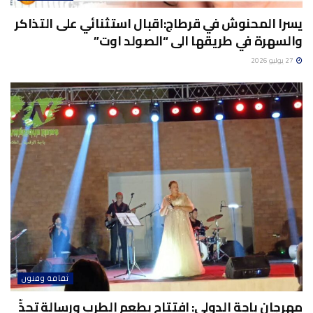
يسرا المحنوش في قرطاج:اقبال استثنائي على التذاكر
والسهرة في طريقها الى “الصولد اوت”
27 يوليو 2026
ثقافة وفنون
مهرجان باجة الدولي: افتتاح بطعم الطرب ورسالة تحدٍّ