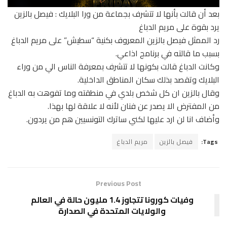
بعد أن قالت بأنها لا تتشرف بجماعة من ورا البلايك : فيصل بالزين
يرد بقوة على مريم الدباغ
رد الممثل فيصل بالزين المعروف بكنية “سطيش” على مريم الدباغ
بسبب ما قالته في برنامج اذاعي.
وكانت الدباغ قالت بكونها لا تتشرف بمعرفة الناس الي من وراء
البلايك وتقصد بذلك سكان المناطق الداخلية.
وقال بالزين ان كل شخص بلدي في منطقته وما تفوهت به الدباغ
من المفترض الا يصدر عن فنان لأنه لا علاقة لها بهذا.
وأضاف انا لن ارد عليها لكني ساترك التونسيين هم من يردون.
Tags:
فيصل بالزين
مريم الدباغ
Previous Post
وفيات كورونا تتجاوز 1.4 مليون حالة في العالم
والولايات المتحدة في الصدارة