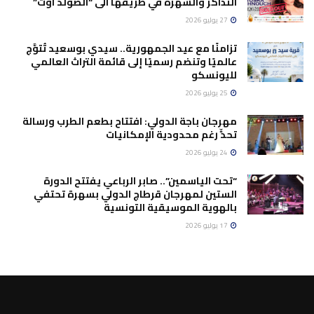
التذاكر والسهرة في طريقها الى “الصولد اوت”
27 يوليو 2026
تزامنًا مع عيد الجمهورية.. سيدي بوسعيد تُتوَّج
عالميًا وتنضم رسميًا إلى قائمة التراث العالمي
لليونسكو
25 يوليو 2026
مهرجان باجة الدولي: افتتاح بطعم الطرب ورسالة
تحدٍّ رغم محدودية الإمكانيات
24 يوليو 2026
“تحت الياسمين”.. صابر الرباعي يفتتح الدورة
الستين لمهرجان قرطاج الدولي بسهرة تحتفي
بالهوية الموسيقية التونسية
17 يوليو 2026