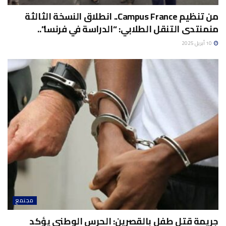
من تنظيم Campus France.. انطلاق النسخة الثالثة
منمنتدى التنقل الطلابي: “الدراسة في فرنسا”..
10 أبريل 2025
مجتمع
جريمة قتل طفل بالقصرين: الحرس الوطني يؤكد