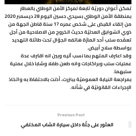
تمكن أعوان دوريّة تابعة لمركز الأمن الوطني بالعطار
بمنطقة الأمن الوطني بسيدي حسين اليوم 28 ديسمبر 2020
من إلقاء القبض على شخص عمره 17 سنة قاطن الجهة من
ذوي السّوابق العدليّة حديث الخروج من الاصلاحية من أجل
تعمّده سلب أحد المارّة هاتفه الجوّال تحت طائلة التهديد
بواسطة سلاح أبيض.
وقد اعترف المتهم بما نسب آليه وبين انه اقترف عدة
عمليات سلب وبراكاجات وانه طعن طفلا وشابا خلال عملية
سلبهما.
بمراجعة النيابة العموميّة ببنزرت، أذنت بالاحتفاظ به واتخاذ
الإجراءات القانونيّة في شأنه.
Previous Post
العثور على جثّة داخل سيارة الشاب المختفي