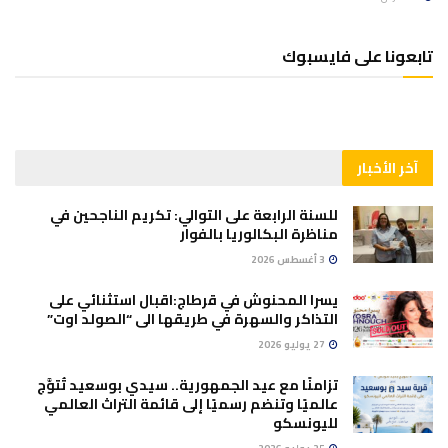
تابعونا على فايسبوك
آخر الأخبار
للسنة الرابعة على التوالي: تكريم الناجحين في
مناظرة البكالوريا بالفوار
3 أغسطس 2026
يسرا المحنوش في قرطاج:اقبال استثنائي على
التذاكر والسهرة في طريقها الى “الصولد اوت”
27 يوليو 2026
تزامنًا مع عيد الجمهورية.. سيدي بوسعيد تُتوَّج
عالميًا وتنضم رسميًا إلى قائمة التراث العالمي
لليونسكو