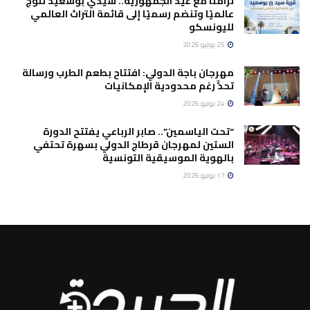
تزامنًا مع عيد الجمهورية.. سيدي بوسعيد تُتوَّج
عالميًا وتنضم رسميًا إلى قائمة التراث العالمي
لليونسكو
25 يوليو 2026
مهرجان باجة الدولي: افتتاح بطعم الطرب ورسالة
تحدٍّ رغم محدودية الإمكانيات
24 يوليو 2026
“تحت الياسمين”.. صابر الرباعي يفتتح الدورة
الستين لمهرجان قرطاج الدولي بسهرة تحتفي
بالهوية الموسيقية التونسية
17 يوليو 2026