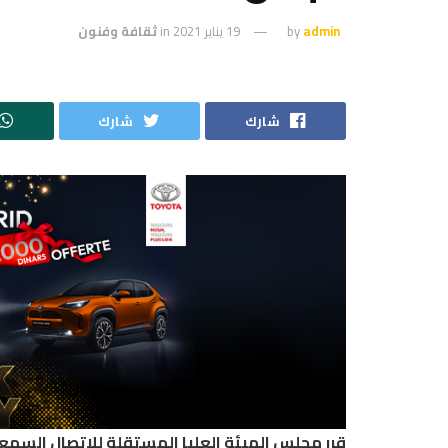
admin
by
19 يناير 2021
in
ثقافة وفنون
شارك
شارك