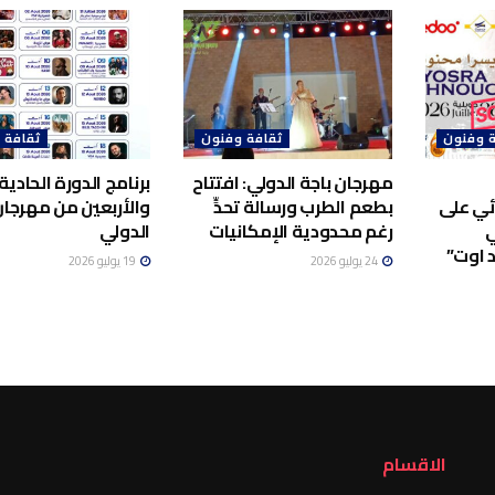
 وفنون
ثقافة وفنون
ثقافة 
مهرجان باجة الدولي: افتتاح
برنامج الدورة الحادية
ئي على
بطعم الطرب ورسالة تحدٍّ
والأربعين من مهرجا
ي
رغم محدودية الإمكانيات
الدولي
 اوت”
24 يوليو 2026
19 يوليو 2026
الاقسام