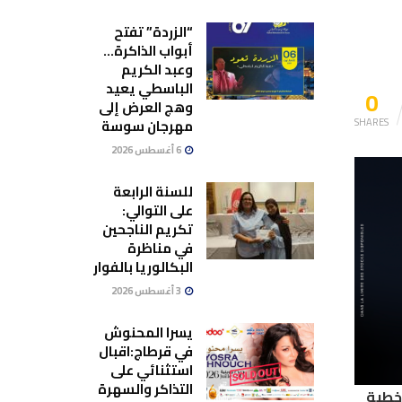
“الزردة” تفتح
أبواب الذاكرة…
وعبد الكريم
الباسطي يعيد
0
وهج العرض إلى
SHARES
مهرجان سوسة
6 أغسطس 2026
للسنة الرابعة
على التوالي:
تكريم الناجحين
في مناظرة
البكالوريا بالفوار
3 أغسطس 2026
يسرا المحنوش
في قرطاج:اقبال
استثنائي على
التذاكر والسهرة
 المنعقدة بتاريخ 11 جانفي 2021، تسليط خطية