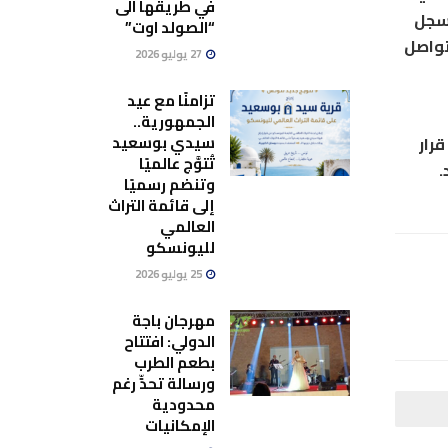
في طريقها الى
مسجل
“الصولد اوت”
فحات التواصل
27 يوليو 2026
تزامنًا مع عيد
الجمهورية..
سيدي بوسعيد
رار
تُتوَّج عالميًا
.
وتنضم رسميًا
إلى قائمة التراث
العالمي
لليونسكو
25 يوليو 2026
مهرجان باجة
الدولي: افتتاح
بطعم الطرب
ورسالة تحدٍّ رغم
محدودية
الإمكانيات