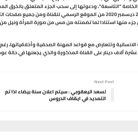
ة الخاصة “التاسعة”، ودعوتها إلى سحب الجزء المتعلق بالخرق ال
من حلقة برنامج “ديما لاباس” التي تم بثها بتاريخ 26 ديسمبر 2020 من الموقع الرسمي للقناة ومن جميع ص
ال جزء منها استنادا لما تضمنته من مس من صورة المرأة ونيل من
الانسانية وتتعارض مع قواعد المهنة الصحفية وأخلاقياتها، رغم ق
شرة آلاف دينار على القناة المذكورة والذي يجعلها في حالة عود
Next Post
لسعد اليعقوبي : سيتم اعلان سنة بيضاء اذا تم
التمديد في ايقاف الدروس