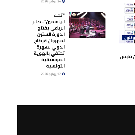
24 يوليو 2026
“تحت
الياسمين”.. صابر
الرباعي يفتتح
الدورة الستين
وفنون
لمهرجان قرطاج
الدولي بسهرة
تحتفي بالهوية
ن قابس
الموسيقية
التونسية
17 يوليو 2026