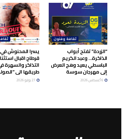
ثقافة وفنون
ثقافة
“الزردة” تفتح أبواب
يسرا المحنوش في
الذاكرة… وعبد الكريم
قرطاج:اقبال استثنا
الباسطي يعيد وهج العرض
التذاكر والسهرة ف
إلى مهرجان سوسة
طريقها الى “الصولد
6 أغسطس 2026
27 يوليو 2026