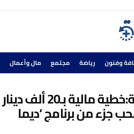
افة وفنون
رياضة
مجتمع
مال وأعمال
بسبب مضامين جنسية:خطية مالية بـ20 ألف دينار
ب جزء من برنامج ‘ديما