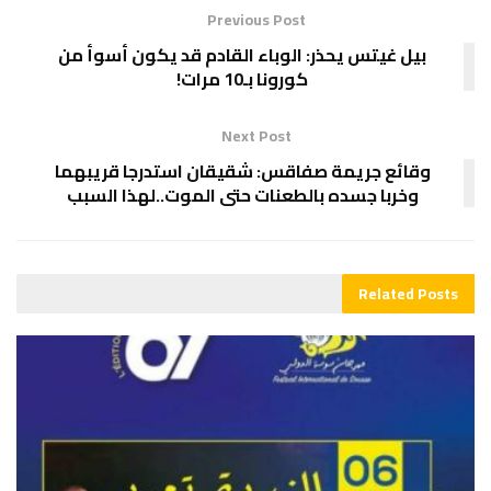
Previous Post
بيل غيتس يحذر: الوباء القادم قد يكون أسوأ من
كورونا بـ10 مرات!
Next Post
وقائع جريمة صفاقس: شقيقان استدرجا قريبهما
وخربا جسده بالطعنات حتى الموت..لهذا السبب
Related
Posts