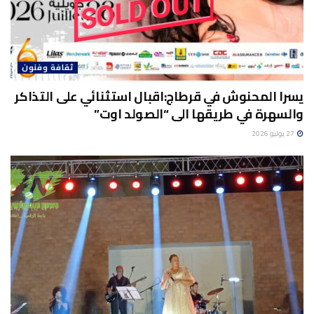
ثقافة وفنون
يسرا المحنوش في قرطاج:اقبال استثنائي على التذاكر
والسهرة في طريقها الى “الصولد اوت”
27 يوليو 2026