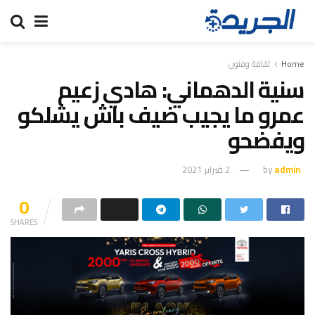
Home
ثقافة وفنون
سنية الدهماني: هادي زعيم
عمرو ما يجيب ضيف باش يشلكو
ويفضحو
admin
by
2 فبراير 2021
0
SHARES