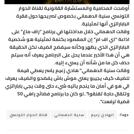
أوضحت المحامية والمستشارة القانونية لقناة الحوار
التونسي سنية الدهماني بخصوص تصريحها حول فقرة
الباباراتزي أنها تمثيلية.
وقالت الدهماني خلال مداخلتها في برنامج “راف ماغ” على
اذاعة “اي اف ام” إن المقصود بكلمة تمثيلية هو شخصية
الباباراتزي الذي يظهر وكأنه سيفضح الضيف لكن الحقيقة
هي أن هذا الأخير عندما يحل على البرنامج يعرف أنه سيتم
حذف كل ما من شأنه أن يسيء إليه.
وقالت سنية الدهماني” هادي زعيم ياسر يعطي قيمة
للضيف كيف يجيبو يعني موش باش يفضحو والضيف يعرف
الي هو في أمان ما ينجم ياتيه شيء حتى وقت يجي باباراتزي
وتتقال حاجة تقلقوا”..لو كان جا برنامج فضائح راهي 50
قضية ترفعت”.
Tags:
الهادي زعيم
سنية الدهماني
قناة الحوار التونسي