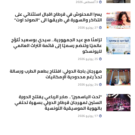
3 أغسطس 2026
يسرا المحنوش في قرطاج:اقبال استثنائي على
التذاكر والسهرة في طريقها الى “الصولد اوت”
27 يوليو 2026
تزامنًا مع عيد الجمهورية.. سيدي بوسعيد تُتوَّج
عالميًا وتنضم رسميًا إلى قائمة التراث العالمي
لليونسكو
25 يوليو 2026
مهرجان باجة الدولي: افتتاح بطعم الطرب ورسالة
تحدٍّ رغم محدودية الإمكانيات
24 يوليو 2026
“تحت الياسمين”.. صابر الرباعي يفتتح الدورة
الستين لمهرجان قرطاج الدولي بسهرة تحتفي
بالهوية الموسيقية التونسية
17 يوليو 2026