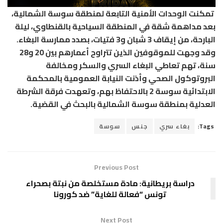
تمكنت الوحدات الأمنية التابعة لمنطقة سوسة الشمالية،
بعد مداهمة شقة في المنطقة السياحية بالقنطاوي، ليلة
البارحة، من إيقاف 3 شبان و3 فتيات، بصدد ممارسة البغاء.
وقد وجهت للموقوفين الذين تتراوح أعمارهم بين 20 و28
سنة، تهم تعاطي البغاء السري والسكر ومخالفة
البروتوكول الصحي وأذنت النيابة العمومية بالمحكمة
الابتدائية سوسة 2 بالاحتفاظ بهم، وتعهدت فرقة الشرطة
العدلية بمنطقة سوسة الشمالية بالبحث في القضية.
Tags:
بغاء سري
جنس
سوسة
Previous Post
دراسة بريطانية: مادة مستخلصة من نبتة بصحراء
تونس “فعالة للغاية” ضد كورونا
Next Post