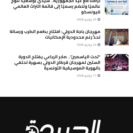
تزامنًا مع عيد الجمهورية.. سيدي بوسعيد تُتوَّج
عالميًا وتنضم رسميًا إلى قائمة التراث العالمي
لليونسكو
25 يوليو 2026
مهرجان باجة الدولي: افتتاح بطعم الطرب ورسالة
تحدٍّ رغم محدودية الإمكانيات
24 يوليو 2026
“تحت الياسمين”.. صابر الرباعي يفتتح الدورة
الستين لمهرجان قرطاج الدولي بسهرة تحتفي
بالهوية الموسيقية التونسية
17 يوليو 2026