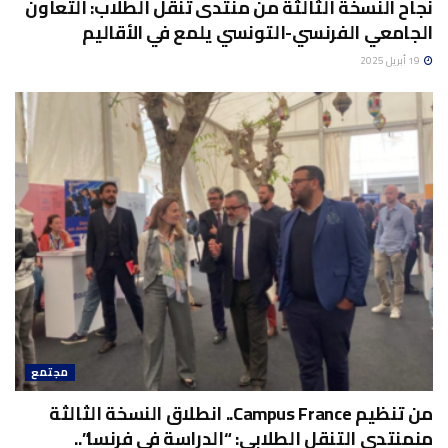
نجاح النسخة الثالثة من منتدى تنقل الطلاب: التعاون
الجامعي الفرنسي-التونسي يلمع في الأقاليم
19 أبريل 2025
مجتمع
من تنظيم Campus France.. انطلاق النسخة الثالثة
منمنتدى التنقل الطلابي: “الدراسة في فرنسا”..