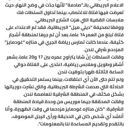
الاعلام البريطاني بالـ”صادمة” لأنّها جدّت في وضح النهار، حيث
تعرضت فيها فتاة للاغتصاب، بينما تحاول السلطات فك
ملابسات القضية التي هزت الشارع البريطاني.
ووفقا لصحيفة “ديلي ميل” البريطانية، فقد تم الاعتداء على
فتاة تبلغ من العمر 14 عاما، بعد أن تم جرها لمنطقة أشجار
كثيفة، عندما كانت تمارس رياضة الجري في منتزه “غودمايز”
المزدحم شرقي لندن.
وقالت السلطات إنّ شابا يتراوح عمره بين 17 و20 عاما، بشعر
أشقر وطويل وملابس رياضية، اعتدى على الفتاة حوالي
الساعة الثالثة ظهرا بتوقيت لندن.
ولم تتم حتى الآن أي اعتقالات، بينما يستمر التحقيق في
الحادثة التي صدمت الشرطة البريطانية، والتي نشرت دورياتها
بشكل مكثف في المنطقة الشرقية للعاصمة لندن.
وقالت المحققة جيما موريس من وحدة قيادة المنطقة
الشرقية: “كان منتزه غودمايز مزدحما في وقت الظهيرة، وأنا
أناشد أي شخص كان في الحديقة ورأى الرجل الموصوف،
بالتقدم وتقديم المساعدة لنا بالمعلومات”.