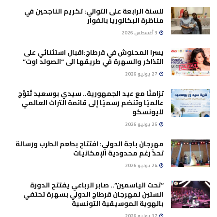
للسنة الرابعة على التوالي: تكريم الناجحين في
مناظرة البكالوريا بالفوار
3 أغسطس 2026
يسرا المحنوش في قرطاج:اقبال استثنائي على
التذاكر والسهرة في طريقها الى “الصولد اوت”
27 يوليو 2026
تزامنًا مع عيد الجمهورية.. سيدي بوسعيد تُتوَّج
عالميًا وتنضم رسميًا إلى قائمة التراث العالمي
لليونسكو
25 يوليو 2026
مهرجان باجة الدولي: افتتاح بطعم الطرب ورسالة
تحدٍّ رغم محدودية الإمكانيات
24 يوليو 2026
“تحت الياسمين”.. صابر الرباعي يفتتح الدورة
الستين لمهرجان قرطاج الدولي بسهرة تحتفي
بالهوية الموسيقية التونسية
17 يوليو 2026