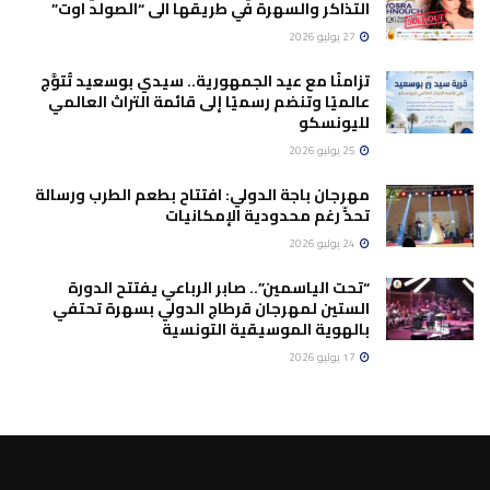
التذاكر والسهرة في طريقها الى “الصولد اوت”
27 يوليو 2026
تزامنًا مع عيد الجمهورية.. سيدي بوسعيد تُتوَّج
عالميًا وتنضم رسميًا إلى قائمة التراث العالمي
لليونسكو
25 يوليو 2026
مهرجان باجة الدولي: افتتاح بطعم الطرب ورسالة
تحدٍّ رغم محدودية الإمكانيات
24 يوليو 2026
“تحت الياسمين”.. صابر الرباعي يفتتح الدورة
الستين لمهرجان قرطاج الدولي بسهرة تحتفي
بالهوية الموسيقية التونسية
17 يوليو 2026