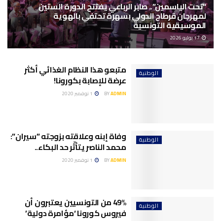
“تحت الياسمين”.. صابر الرباعي يفتتح الدورة الستين
لمهرجان قرطاج الدولي بسهرة تحتفي بالهوية
الموسيقية التونسية
17 يوليو 2026
متبعو هذا النظام الغذائي أكثر
الوطنية
عرضة للإصابة بكورونا!
ADMIN
BY
1 نوفمبر 2020
وفاة إبنه وعلاقته بزوجته ”سيران”:
الوطنية
محمد الناصر يتأثّر حد البكاء..
ADMIN
BY
1 نوفمبر 2020
49% من التونسيين يعتبرون أن
الوطنية
فيروس كورونا ‘مؤامرة دولية’