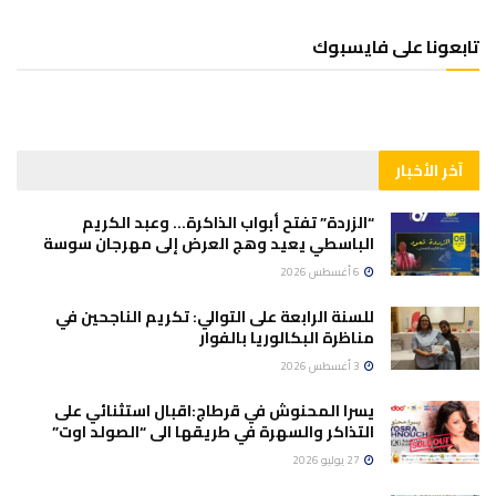
تابعونا على فايسبوك
آخر الأخبار
“الزردة” تفتح أبواب الذاكرة… وعبد الكريم
الباسطي يعيد وهج العرض إلى مهرجان سوسة
6 أغسطس 2026
للسنة الرابعة على التوالي: تكريم الناجحين في
مناظرة البكالوريا بالفوار
3 أغسطس 2026
يسرا المحنوش في قرطاج:اقبال استثنائي على
التذاكر والسهرة في طريقها الى “الصولد اوت”
27 يوليو 2026