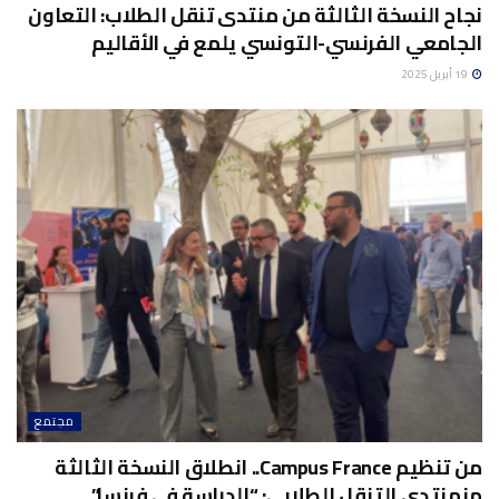
نجاح النسخة الثالثة من منتدى تنقل الطلاب: التعاون
الجامعي الفرنسي-التونسي يلمع في الأقاليم
19 أبريل 2025
مجتمع
من تنظيم Campus France.. انطلاق النسخة الثالثة
منمنتدى التنقل الطلابي: “الدراسة في فرنسا”..