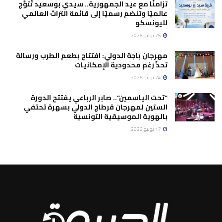
تزامنًا مع عيد الجمهورية.. سيدي بوسعيد تُتوَّج
عالميًا وتنضم رسميًا إلى قائمة التراث العالمي
لليونسكو
25 يوليو 2026
مهرجان باجة الدولي: افتتاح بطعم الطرب ورسالة
تحدٍّ رغم محدودية الإمكانيات
24 يوليو 2026
“تحت الياسمين”.. صابر الرباعي يفتتح الدورة
الستين لمهرجان قرطاج الدولي بسهرة تحتفي
بالهوية الموسيقية التونسية
17 يوليو 2026