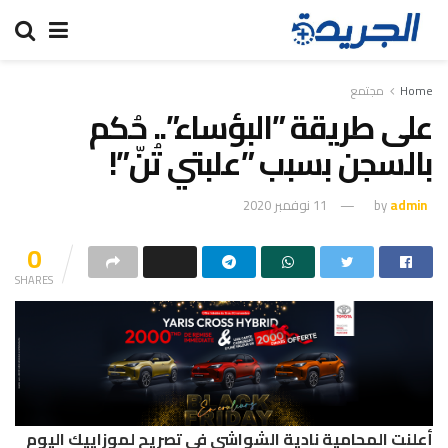
Home
مجتمع
على طريقة ”البؤساء”.. حُكم
بالسجن بسبب ”علبتي تُنّ”!
admin
by
11 نوفمبر 2020
0
SHARES
أعلنت المحامية نادية الشواشي في تصريح لموزاييك اليوم