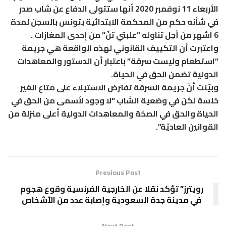
الأربعاء 11 نوفمبر 2020 أنها ستتولى الدفاع عن شاب صدر
في شأنه حكم من المحكمة الابتدائية بتونس بالسجن لمدة
6 اشهر من أجل تناوله ”علبتي تنّ” من إحدى المغازات .
واعتبرت أن التكييف القانوني لهذه الواقعة هي جريمة
”استطعام وليست سرقة” باعتبار أن الدستور والمعاهدات
الدولية تضمن الحق في الحياة.
وبيّنت أنّ جريمة السرقة تفترض الاستيلاء على متاع الغير
خلسة لكن في وضعية الشاب “لا وجود لأسمى من الحق في
الحياة والحق في الصحّة والمعاهدات الدولية أعلى منزلة من
القوانين العاديّة”.
Previous Post
رويترز” تؤكد نقلا عن الخارجية الفرنسية وقوع هجوم
في مدينة جدة السعودية وإصابة عدد من الأشخاص