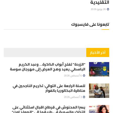
التقليدية
26 يونيو 2026
تابعونا على فايسبوك
آخر الأخبار
“الزردة” تفتح أبواب الذاكرة… وعبد الكريم
الباسطي يعيد وهج العرض إلى مهرجان سوسة
6 أغسطس 2026
للسنة الرابعة على التوالي: تكريم الناجحين في
مناظرة البكالوريا بالفوار
3 أغسطس 2026
يسرا المحنوش في قرطاج:اقبال استثنائي على
التذاكر والسهرة في طريقها الى “الصولد اوت”