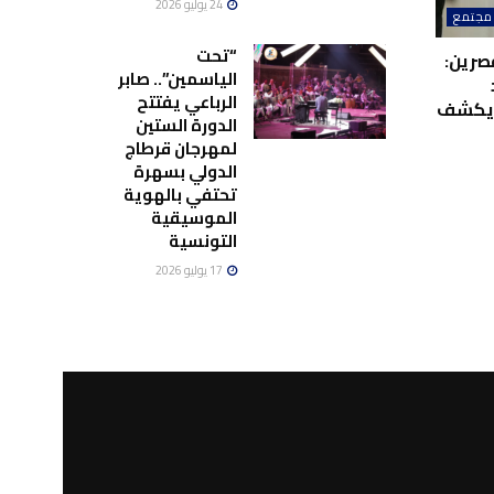
24 يوليو 2026
مجتمع
“تحت
صرين:
الياسمين”.. صابر
الرباعي يفتتح
ويكشف
الدورة الستين
لمهرجان قرطاج
الدولي بسهرة
تحتفي بالهوية
الموسيقية
التونسية
17 يوليو 2026