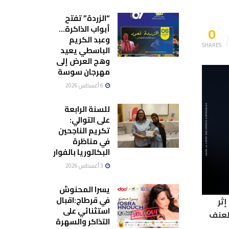
“الزردة” تفتح
0
أبواب الذاكرة…
وعبد الكريم
SHARES
الباسطي يعيد
وهج العرض إلى
مهرجان سوسة
6 أغسطس 2026
للسنة الرابعة
على التوالي:
تكريم الناجحين
في مناظرة
البكالوريا بالفوار
3 أغسطس 2026
يسرا المحنوش
في قرطاج:اقبال
ثر
استثنائي على
لعنف
التذاكر والسهرة