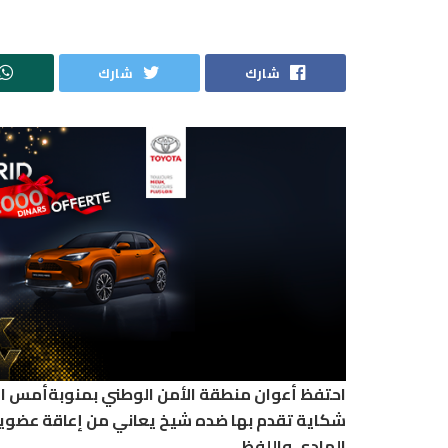
شارك
شارك
احتفظ أعوان منطقة الأمن الوطني بمنوبةأمس الأ
شكاية تقدم بها ضده شيخ يعاني من إعاقة عضوية ا
المادي واللفظي.