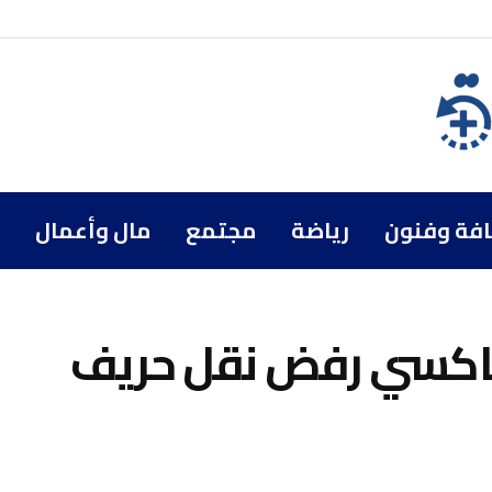
افة وفنون
رياضة
مجتمع
مال وأعمال
تاكسي رفض نقل حريف