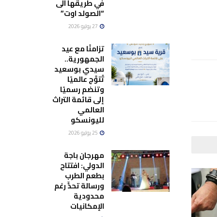
في طريقها الى
“الصولد اوت”
27 يوليو 2026
تزامنًا مع عيد
الجمهورية..
سيدي بوسعيد
تُتوَّج عالميًا
وتنضم رسميًا
إلى قائمة التراث
العالمي
لليونسكو
25 يوليو 2026
مهرجان باجة
الدولي: افتتاح
بطعم الطرب
ورسالة تحدٍّ رغم
محدودية
الإمكانيات