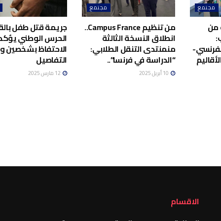
مجتمع
مجتمع
 من
من تنظيم Campus France..
جريمة قتل طفل بالق
:
انطلاق النسخة الثالثة
الحرس الوطني يؤكد
لفرنسي-
منمنتدى التنقل الطلابي:
الاحتفاظ بشخصين 
أقاليم
“الدراسة في فرنسا”..
التفاصيل
10 أبريل 2025
12 مارس 2025
الاقسام