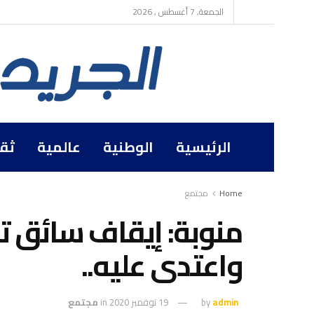
الجمعة, 7 أغسطس , 2026
الرئيسية
الوطنية
عالمية
ثق
Home
مجتمع
منوبة: إيقاف سائق 
واعتدى عليه..
admin
by
19 نوفمبر 2020
in
مجتمع