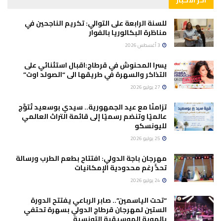
للسنة الرابعة على التوالي: تكريم الناجحين في
مناظرة البكالوريا بالفوار
3 أغسطس 2026
يسرا المحنوش في قرطاج:اقبال استثنائي على
التذاكر والسهرة في طريقها الى “الصولد اوت”
27 يوليو 2026
تزامنًا مع عيد الجمهورية.. سيدي بوسعيد تُتوَّج
عالميًا وتنضم رسميًا إلى قائمة التراث العالمي
لليونسكو
25 يوليو 2026
مهرجان باجة الدولي: افتتاح بطعم الطرب ورسالة
تحدٍّ رغم محدودية الإمكانيات
24 يوليو 2026
“تحت الياسمين”.. صابر الرباعي يفتتح الدورة
الستين لمهرجان قرطاج الدولي بسهرة تحتفي
بالهوية الموسيقية التونسية