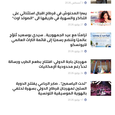
3 أغسطس 2026
يسرا المحنوش في قرطاج:اقبال استثنائي على
التذاكر والسهرة في طريقها الى “الصولد اوت”
27 يوليو 2026
تزامنًا مع عيد الجمهورية.. سيدي بوسعيد تُتوَّج
عالميًا وتنضم رسميًا إلى قائمة التراث العالمي
لليونسكو
25 يوليو 2026
مهرجان باجة الدولي: افتتاح بطعم الطرب ورسالة
تحدٍّ رغم محدودية الإمكانيات
24 يوليو 2026
“تحت الياسمين”.. صابر الرباعي يفتتح الدورة
الستين لمهرجان قرطاج الدولي بسهرة تحتفي
بالهوية الموسيقية التونسية
17 يوليو 2026