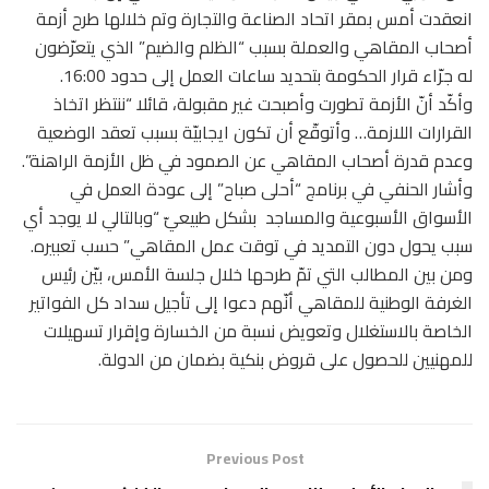
انعقدت أمس بمقر اتحاد الصناعة والتجارة وتم خلالها طرح أزمة
أصحاب المقاهي والعملة بسبب “الظلم والضيم” الذي يتعرّضون
له جرّاء قرار الحكومة بتحديد ساعات العمل إلى حدود 16:00.
وأكّد أنّ الأزمة تطورت وأصبحت غير مقبولة، قائلا “ننتظر اتخاذ
القرارات اللازمة… وأتوقّع أن تكون ايجابيّة بسبب تعقد الوضعية
وعدم قدرة أصحاب المقاهي عن الصمود في ظل الأزمة الراهنة”.
وأشار الحنفي في برنامج “أحلى صباح” إلى عودة العمل في
الأسواق الأسبوعية والمساجد بشكل طبيعيّ “وبالتالي لا يوجد أي
سبب يحول دون التمديد في توقت عمل المقاهي” حسب تعبيره.
ومن بين المطالب التي تمّ طرحها خلال جلسة الأمس، بيّن رئيس
الغرفة الوطنية للمقاهي أنّهم دعوا إلى تأجيل سداد كل الفواتير
الخاصة بالاستغلال وتعويض نسبة من الخسارة وإقرار تسهيلات
للمهنيين للحصول على قروض بنكية بضمان من الدولة.
Previous Post