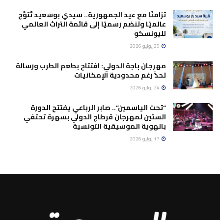
تزامنًا مع عيد الجمهورية.. سيدي بوسعيد تُتوَّج
عالميًا وتنضم رسميًا إلى قائمة التراث العالمي
لليونسكو
25 يوليو 2026
مهرجان باجة الدولي: افتتاح بطعم الطرب ورسالة
تحدٍّ رغم محدودية الإمكانيات
24 يوليو 2026
“تحت الياسمين”.. صابر الرباعي يفتتح الدورة
الستين لمهرجان قرطاج الدولي بسهرة تحتفي
بالهوية الموسيقية التونسية
17 يوليو 2026