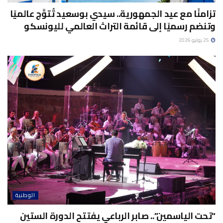
تزامنًا مع عيد الجمهورية.. سيدي بوسعيد تُتوَّج عالميًا
وتنضم رسميًا إلى قائمة التراث العالمي لليونسكو
25 يوليو 2026
الوطنية
“تحت الياسمين”.. صابر الرباعي يفتتح الدورة الستين