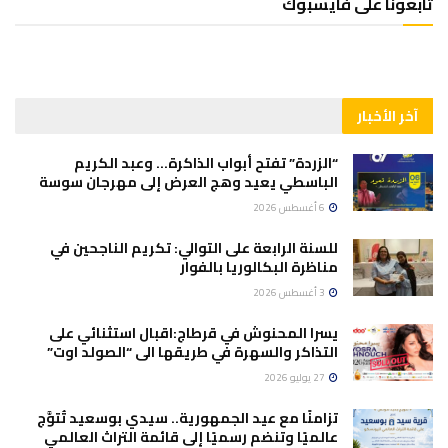
تابعونا على فايسبوك
آخر الأخبار
“الزردة” تفتح أبواب الذاكرة… وعبد الكريم
الباسطي يعيد وهج العرض إلى مهرجان سوسة
6 أغسطس 2026
للسنة الرابعة على التوالي: تكريم الناجحين في
مناظرة البكالوريا بالفوار
3 أغسطس 2026
يسرا المحنوش في قرطاج:اقبال استثنائي على
التذاكر والسهرة في طريقها الى “الصولد اوت”
27 يوليو 2026
تزامنًا مع عيد الجمهورية.. سيدي بوسعيد تُتوَّج
عالميًا وتنضم رسميًا إلى قائمة التراث العالمي