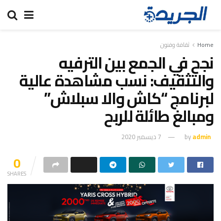
Home
ثقافة وفنون
نجح في الجمع بین الترفیه
والتثقیف: نسب مشاھدة عالیة
لبرنامج “كاش والا سبلاش”
ومبالغ طائلة للربح
admin
by
7 ديسمبر 2020
0
SHARES