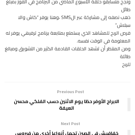
ونجح متسابقو حلقة الأسبوع الماضي من البرنامج في الفوز بمبلغ
طائل
ذھب نصفه إلى مشاركة عبر الSMS ،وھنا یوفر “كاش والا
سبلاش”
فرص الربح للمشاھد الذي یستمتع بمتابعة برنامج ترفیھي یوفر له
المعلومة في الوقت نفسه.
ومن المنتظر أن تشھد الحلقات القادمة الكثیر من التشویق ومبالغ
طائلة
للربح
Previous Post
الابراج الأوفر حظا يوم الاثنين حسب الفلكي محسن
العيفة
Next Post
خفافيش في الصين تحمل أنواعا أخرى من فيروس