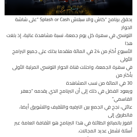
یحقق برنامج “كاش والا سبلاش Splash or Cash “على شاشة
الحوار
التونسي في سھرة كل یوم جمعة، نسبة مشاھدة عالیة، إذ بلغت
ھذا
الأسبوع أكثر من 24 في المائة متقدما بذلك على جمیع البرامج
الأولى
في سھرة الجمعة، واحتلت قناة الحوار التونسي المرتبة الأولى
بأكثر من
30 في المائة من نسب المشاھدة
ویعود الفضل في ذلك إلى أن البرنامج الذي یقدمه “جعفر
القاسمي”
عائلي، نجح في الجمع بین الترفیه والتثقیف والتشویق أیضا،
فالطریق إلى
الفوز بالمبالغ الطائلة في ھذا البرنامج ھو الثقافة العامة عبر
أسئلة تشمل عدید المجالات.