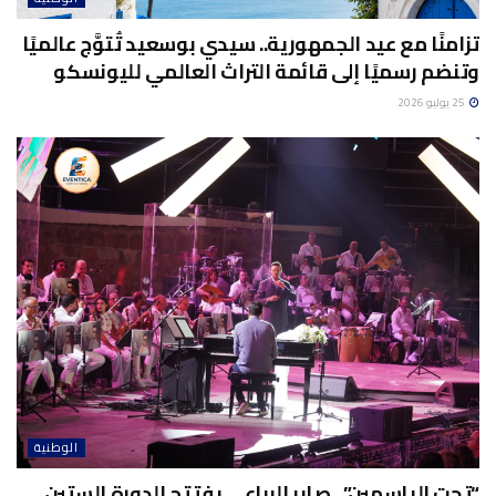
تزامنًا مع عيد الجمهورية.. سيدي بوسعيد تُتوَّج عالميًا
وتنضم رسميًا إلى قائمة التراث العالمي لليونسكو
25 يوليو 2026
الوطنية
“تحت الياسمين”.. صابر الرباعي يفتتح الدورة الستين