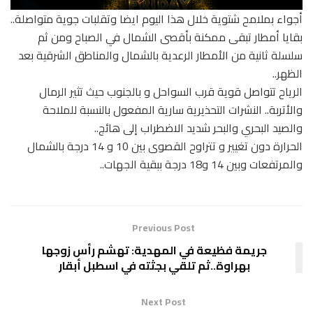
أجواء بملامح شتوية خلال هذا اليوم ايضا وتقلبات جوية متواصلة..
بقايا أمطار تبقى ممكنة بأقصى الشمال في الصباح ومن ثم
سلسلة ثانية من الأمطار الرعدية بالشمال والمناطق الشرقية بعد
الظهر..
الرياح تتواصل قوية قرب السواحل و بالجنوب حيث تثير الرمال
والأتربة.. النشرات التحذيرية سارية المفعول بالنسبة للملاحة
والصيد البحري والبحر شديد الاضطراب إلى هائج..
الحرارة دون تغيير و تتراوح القصوى بين 10 و 14 درجة بالشمال
والمرتفعات وبين 14 و18 درجة ببقية الجهات..
Previous Post
جريمة فظيعة في المهدية: تهشم رأس زوجها
بهراوة..ثم تلقي بجثته في اسطبل أبقار
Next Post