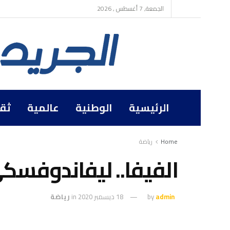
الجمعة, 7 أغسطس , 2026
الرئيسية
الوطنية
عالمية
ثق
Home
رياضة
الفيفا.. ليفاندوفسك
admin
by
18 ديسمبر 2020
in
رياضة