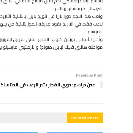
وحسم ليفاندوفسكي نجم بايرن ميونخ الألماني سباق جائ
البرتغالي كريستيانو رونالدو.
ولعب هذا النجم دورا بارزا في تتويج بايرن بالثلاثية الت
لاعب فقط في التاريخ يقود فريقه للفوز بثلاثية من بين
الموسم.
وأحرز الألماني يورغن كلوب، المدير الفني لفريق ليفربو
مواطنه هانزي فليك (بايرن ميونخ) والأرجنتيني مارسيلو بييلس
Previous Post
عين دراهم: دوي انفجار يثير الرعب في المتساك
Related
Posts