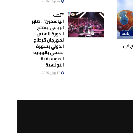
24 يوليو 2026
“تحت
الياسمين”.. صابر
الرباعي يفتتح
الدورة الستين
رياضة
لمهرجان قرطاج
ج في
الدولي بسهرة
تحتفي بالهوية
الموسيقية
التونسية
17 يوليو 2026