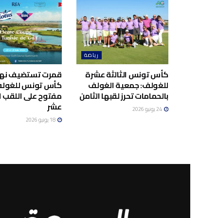
رياضة
كأس تونس الثالثة عشرة
قمرت تستضيف نه
للغولف: جمعية الغولف
كأس تونس للغولف
بالحمامات تحرز لقبها الثامن
مفتوح على اللقب ا
عشر
24 يونيو 2026
18 يونيو 2026