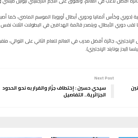
زة أفضل لاعب في العالم، وتفوق على النجم الأرجنتيني ليونيل ميسي 
اريخية (دوري وكأس ألمانيا ودوري أبطال أوروبا) الموسم الماضي، كما أصب
ها لقب دوري الأبطال، ويتصدر قائمة الهدافين في البطولات الثلاث نفس
ل الإنجليزي، جائزة أفضل مدرب في العالم للعام الثاني على التوالي، متف
ا (ليدز يونايتد الإنجليزي).
Next Post
نين
سيدي حسين : إختطاف جزّار والفرار به نحو الحدود
الجزائرية.. التفاصيل