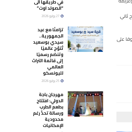
وغريمه
في طريقها الى
“الصولد اوت”
ح ثاني
27 يوليو 2026
تزامنًا مع عيد
الجمهورية..
وقا على
سيدي بوسعيد
تُتوَّج عالميًا
وتنضم رسميًا
إلى قائمة التراث
العالمي
لليونسكو
25 يوليو 2026
مهرجان باجة
الدولي: افتتاح
بطعم الطرب
ورسالة تحدٍّ رغم
محدودية
الإمكانيات