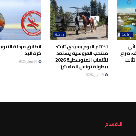
رياضة
رياضة
ائي
تختتم اليوم بسيدي ثابت:
انطلاق مرحلة التتوي
: صراع
منتخب الفروسية يستعد
كرة اليد
لثالث
للألعاب المتوسطية 2026
20 فبراير 2026
ببطولة تونس للماسترز
19 أبريل 2026
الاقسام