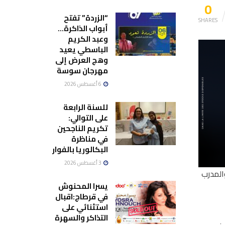
0
“الزردة” تفتح
SHARES
أبواب الذاكرة…
وعبد الكريم
الباسطي يعيد
وهج العرض إلى
مهرجان سوسة
6 أغسطس 2026
للسنة الرابعة
على التوالي:
تكريم الناجحين
في مناظرة
البكالوريا بالفوار
3 أغسطس 2026
اندوفسكي والمدرب
يسرا المحنوش
في قرطاج:اقبال
استثنائي على
التذاكر والسهرة