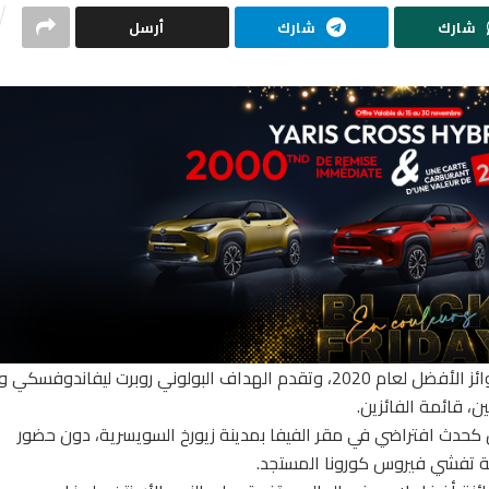
شارك
شارك
أرسل
أعلن الاتحاد الدولي لكرة القدم (فيفا) عن المتوجين بجوائز الأفضل لعام 2020، وتقدم الهداف البولوني روبرت ليف
، قائمة الفائزين.
كحدث افتراضي في مقر الفيفا بمدينة زيورخ السويسرية، دون حضور
مة تفشي فيروس كورونا المستجد.