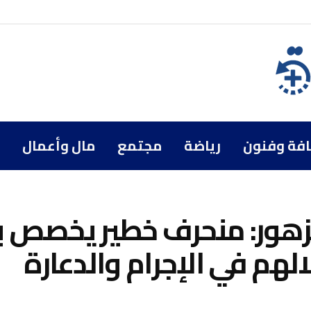
افة وفنون
رياضة
مجتمع
مال وأعمال
زهور: منحرف خطير يخصص بي
لهم في الإجرام والدعارة