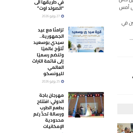
في طريقها الى
ول أمس
“الصولد اوت”
27 يوليو 2026
ين في
تزامنًا مع عيد
الجمهورية..
…
سيدي بوسعيد
تُتوَّج عالميًا
وتنضم رسميًا
إلى قائمة التراث
العالمي
لليونسكو
25 يوليو 2026
مهرجان باجة
الدولي: افتتاح
بطعم الطرب
ورسالة تحدٍّ رغم
محدودية
الإمكانيات