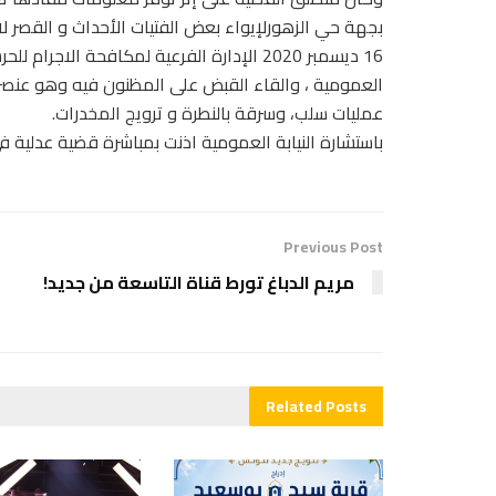
بجهة حي الزهورلإيواء بعض الفتيات الأحداث و القصر
16 ديسمبر 2020 الإدارة الفرعية لمكافحة ا
العمومية ، والقاء القبض على المظنون فيه وهو عنص
عمليات سلب، وسرقة بالنطرة و ترويج المخدرات.
باستشارة النيابة العمومية اذنت بمباشرة قضية عدلية ف
Previous Post
مريم الدباغ تورط قناة التاسعة من جديد!
Related
Posts