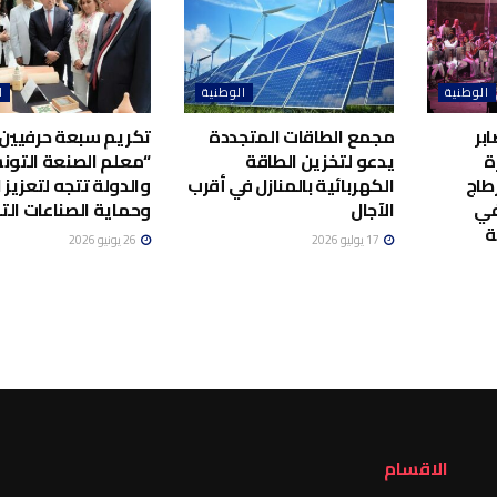
الوطنية
الوطنية
ا
بر
مجمع الطاقات المتجددة
تكريم سبعة حرفيين 
ة
يدعو لتخزين الطاقة
“معلم الصنعة التونس
طاج
الكهربائية بالمنازل في أقرب
والدولة تتجه لتعزيز ا
في
الآجال
وحماية الصناعات الت
ة
17 يوليو 2026
26 يونيو 2026
الاقسام