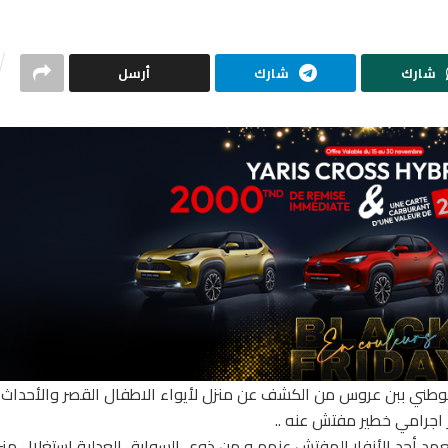
شارك
شارك
أرسل
الوطني ببن عروس من الكشف عن منزل لأيواء الاطفال القصر والأحداث
 اجرامي خطير مفتش عنه ..
د أحد الأنفار المفتش عنهم و من ذوي السوابق العدلية استغلال منز