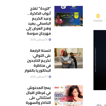
“الزردة” تفتح
0
أبواب الذاكرة…
وعبد الكريم
SHARES
الباسطي يعيد
وهج العرض إلى
مهرجان سوسة
6 أغسطس 2026
للسنة الرابعة
على التوالي:
تكريم الناجحين
في مناظرة
البكالوريا بالفوار
3 أغسطس 2026
يسرا المحنوش
في قرطاج:اقبال
استثنائي على
التذاكر والسهرة
ل كائن