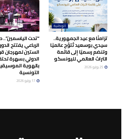
الوطنية
تزامنًا مع عيد الجمهورية..
“تحت الياسمين”.. صا
سيدي بوسعيد تُتوَّج عالميًا
الرباعي يفتتح الدور
وتنضم رسميًا إلى قائمة
الستين لمهرجان قر
التراث العالمي لليونسكو
الدولي بسهرة تحت
بالهوية الموسيقي
25 يوليو 2026
التونسية
17 يوليو 2026