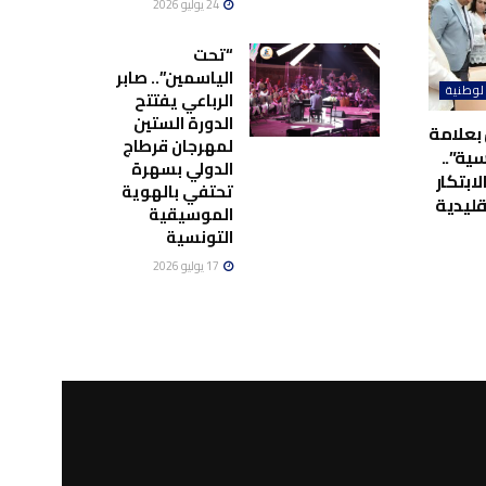
24 يوليو 2026
“تحت
الياسمين”.. صابر
لوطنية
الرباعي يفتتح
الدورة الستين
بعلامة
لمهرجان قرطاج
ية”..
الدولي بسهرة
لابتكار
تحتفي بالهوية
قليدية
الموسيقية
التونسية
17 يوليو 2026