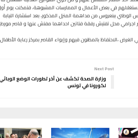
 لاستغلالهم في بعض الأعمال و الممارسات المشبوهة، فتمكنت يوم أ
لاجرام للحرس الوطني ببنعروس من مداهمة المنزل المذكور، بعد استشارة النيابة
ر اجرامي محل تفتيش رفقة فتاتين احداهما مفتش عنها و قاصر مورط
ي الغرض ،الاحتفاظ بالمظنون فيهم وإيواء القاصر بمركز رعاية الأطفال
Next Post
وزارة الصحة تكشف عن آخر تطورات الوضع الوبائي
لكورونا في تونس