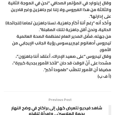
وقال إيلوارد في المؤتمر الصحافي “نحن في الموجة الثانية
والثالثة من هذا الفيروس ولا زلنا غير جاهزين وغير قادرين
على إدارتها”.
وأكد أنه “رغم أننا أكثر جاهزية، لسنا جاهزين تماما (للجائحة)
الحالية، ونحن أقل جاهزية لتلك المقبلة”.
من جهته، فضّل المدير العام لمنظمة الصحة العالمية
تيدروس أدهانوم غيبرييسوس رؤية الجانب الإيجابي من
الأمور.
وقال تيدروس “على صعيد الإدراك، أعتقد أننا جاهزون”،
مشددا على أنّ الوقت قد حان “لأخذ الأمور بجدية كبيرة”،
مضيفا أن الأمور تتطلّب “طموحا أكبر”.
(أ ف ب)
Previous Post
شاهد فيديو لتعرض كهل إلى براكاج في وضح النهار
بجهة الملاسين… وامرأة تنقذه