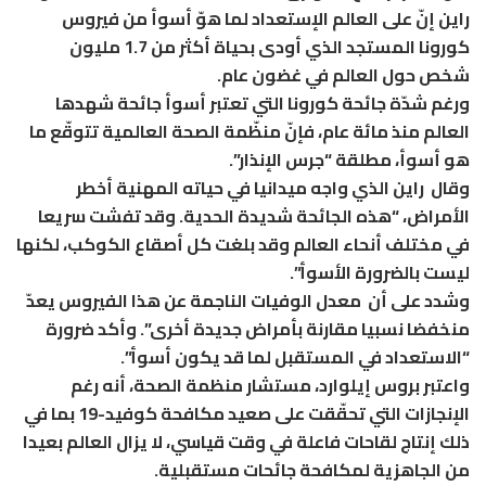
راين إنّ على العالم الإستعداد لما هوّ أسوأ من فيروس
كورونا المستجد الذي أودى بحياة أكثر من 1.7 مليون
شخص حول العالم في غضون عام.
ورغم شدّة جائحة كورونا التي تعتبر أسوأ جائحة شهدها
العالم منذ مائة عام، فإنّ منظّمة الصحة العالمية تتوقّع ما
هو أسوأ، مطلقة “جرس الإنذار”.
وقال راين الذي واجه ميدانيا في حياته المهنية أخطر
الأمراض، “هذه الجائحة شديدة الحدية. وقد تفشت سريعا
في مختلف أنحاء العالم وقد بلغت كل أصقاع الكوكب، لكنها
ليست بالضرورة الأسوأ”.
وشدد على أن معدل الوفيات الناجمة عن هذا الفيروس يعدّ
منخفضا نسبيا مقارنة بأمراض جديدة أخرى”. وأكد ضرورة
“الاستعداد في المستقبل لما قد يكون أسوأ”.
واعتبر بروس إيلوارد، مستشار منظمة الصحة، أنه رغم
الإنجازات التي تحقّقت على صعيد مكافحة كوفيد-19 بما في
ذلك إنتاج لقاحات فاعلة في وقت قياسي، لا يزال العالم بعيدا
من الجاهزية لمكافحة جائحات مستقبلية.