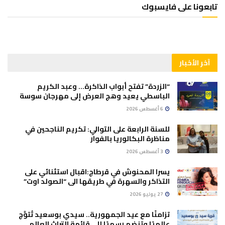
تابعونا على فايسبوك
آخر الأخبار
“الزردة” تفتح أبواب الذاكرة… وعبد الكريم
الباسطي يعيد وهج العرض إلى مهرجان سوسة
6 أغسطس 2026
للسنة الرابعة على التوالي: تكريم الناجحين في
مناظرة البكالوريا بالفوار
3 أغسطس 2026
يسرا المحنوش في قرطاج:اقبال استثنائي على
التذاكر والسهرة في طريقها الى “الصولد اوت”
27 يوليو 2026
تزامنًا مع عيد الجمهورية.. سيدي بوسعيد تُتوَّج
عالميًا وتنضم رسميًا إلى قائمة التراث العالمي