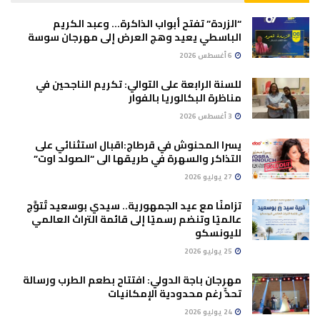
“الزردة” تفتح أبواب الذاكرة… وعبد الكريم
الباسطي يعيد وهج العرض إلى مهرجان سوسة
6 أغسطس 2026
للسنة الرابعة على التوالي: تكريم الناجحين في
مناظرة البكالوريا بالفوار
3 أغسطس 2026
يسرا المحنوش في قرطاج:اقبال استثنائي على
التذاكر والسهرة في طريقها الى “الصولد اوت”
27 يوليو 2026
تزامنًا مع عيد الجمهورية.. سيدي بوسعيد تُتوَّج
عالميًا وتنضم رسميًا إلى قائمة التراث العالمي
لليونسكو
25 يوليو 2026
مهرجان باجة الدولي: افتتاح بطعم الطرب ورسالة
تحدٍّ رغم محدودية الإمكانيات
24 يوليو 2026