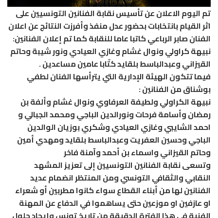
تم اليوم الاعلان عن تأسيس نقابة الفنانين التونسيين على
اثر القيام بانتخابات بحضور عدل منفذ وأفرزت النتائج عن اعلان
الفنان صابر الرباعي كاتبا عاما للنقابة كما تم إعلان الفنانين:
نبيهة كراولي ونوال غشام وغازي العيادي ونور شيبة وحاتم
القيزاني وعبدالباسط بلقايد كتّابا عامين مساعدين .
فيما تتكون الهيئة الإدارية التي يترأسها الفنان لطفي
بوشناق من الفنانين :
نبيهة الكراولي ولطيفة العرفاوي ونوال غشام وألفة بن
رمضان وأسامة فرحات ونورالدين الباجي ومحمد الجبالي و
احمد الشايبي وغازي العيادي وشكري بوزيان الوالدين
الباجي وحسين العفريت وعبدالباسط بلقايد ومهدي أمين
وحاتم القيزاني واسماء بن أحمد وآمنة فاخر
وتسعى نقابة الفنانين التونسيين إلى تعزيز المشهد
النقابي والثقافي التونسي ومن المنتظر انضمام عديد
الفنانين لها من أبناء القطاع سواء كانوا مطربين أو شعراء
او عازفين او موزعين حتى يساهموا في الدفاع عن المهنة
الفنية في هذا الفترة الدقيقة من تاريخ تونس وإيجاد حلول